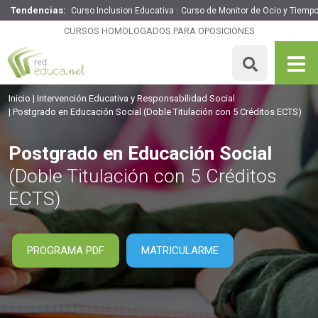
Tendencias:
Curso Inclusion Educativa
Curso de Monitor de Ocio y Tiempo
Postgrado en Educación Social
CURSOS HOMOLOGADOS PARA OPOSICIONES
360€
306€
425 H
5 ECTS
MATRICULARME
Inicio
Intervención Educativa y Responsabilidad Social
Postgrado en Educación Social
(Doble Titulación con 5 Créditos ECTS)
Postgrado en Educación Social
(Doble Titulación con 5 Créditos
ECTS)
PROGRAMA PDF
MATRICULARME