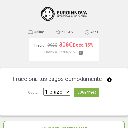
Online
5 ECTS
425 H
306€
Beca 15%
360€
Precio:
Hasta el 14/08/2026
Fracciona tus pagos cómodamente
306€/mes
Cuota: