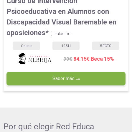
Curso de Intervención
Psicoeducativa en Alumnos con
Discapacidad Visual Baremable en
oposiciones*
(Titulación...
Online
125
H
5
ECTS
84.15€ Beca 15%
99€
Saber más
Por qué elegir
Red Educa