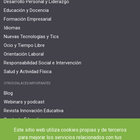
Desarrollo Personal y Liderazgo
Educación y Docencia
Formación Empresarial
Idiomas
Nuevas Tecnologías y Tics
Ocio y Tiempo Libre
Orientación Laboral
Responsabilidad Social e Intervención
Salud y Actividad Física
OTROS ENLACES IMPORTANTES
Blog
Webinars y podcast
Revista Innovación Educativa
Contexto Educativo
Este sitio web utiliza cookies propias y de terceros
Desistir contrato aquí
para mejorar los servicios relacionados con tus
Tienes 14 días desde tu matriculación para cancelar sin coste y recibir el