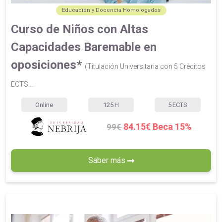
Educación y Docencia Homologados
Curso de Niños con Altas
Capacidades Baremable en
oposiciones*
(Titulación Universitaria con 5 Créditos
ECTS...
Online
125
H
5
ECTS
84.15€ Beca 15%
99€
Saber más