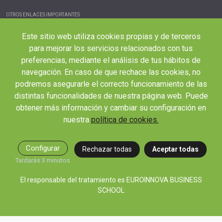
OTROS ENLACES IMPORTANTES
Blog
Este sitio web utiliza cookies propias y de terceros
Webinars y podcast
para mejorar los servicios relacionados con tus
Revista Innovación Educativa
preferencias, mediante el análisis de tus hábitos de
navegación. En caso de que rechace las cookies, no
Contexto Educativo
podremos asegurarle el correcto funcionamiento de las
Desistir contrato aquí
distintas funcionalidades de nuestra página web. Puede
Tienes 14 días desde tu matriculación para cancelar sin coste y recibir el
obtener más información y cambiar su configuración en
reembolso completo.
nuestra
política de cookies.
Configurar
Rechazar todas
Aceptar todas
Tardarás 3 minutos
El responsable del tratamiento es EUROINNOVA BUSINESS
SCHOOL
© 2026 RED EDUCA