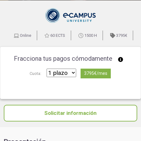
Online
60 ECTS
1500 H
3795€
Fracciona tus pagos cómodamente
3795€/mes
Cuota:
Solicitar información