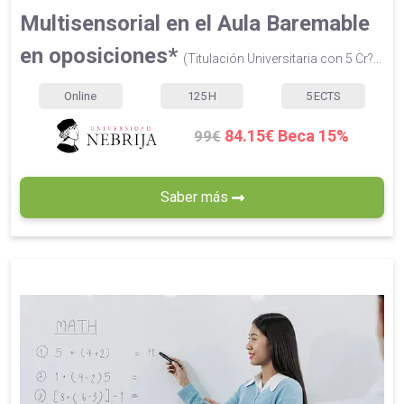
Multisensorial en el Aula Baremable
en oposiciones*
(Titulación Universitaria con 5 Cr?...
Online
125
H
5
ECTS
84.15€ Beca 15%
99€
Saber más