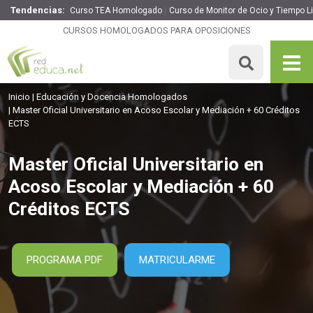
Tendencias:
Curso TEA Homologado
Curso de Monitor de Ocio y Tiempo Li
Master Oficial Universitario en Acoso Escolar y Mediación
+ 60 Créditos ECTS
CURSOS HOMOLOGADOS PARA OPOSICIONES
1500 H
60 ECTS
Precio: 3795 €
MATRICULARME
Inicio
Educación y Docencia Homologados
Master Oficial Universitario en Acoso Escolar y Mediación + 60 Créditos
ECTS
Master Oficial Universitario en
Acoso Escolar y Mediación + 60
Créditos ECTS
PROGRAMA PDF
MATRICULARME