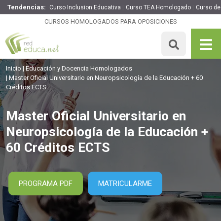
Tendencias:
Curso Inclusion Educativa
Curso TEA Homologado
Curso de
Master Oficial Universitario en Neuropsicología de la
Educación + 60 Créditos ECTS
CURSOS HOMOLOGADOS PARA OPOSICIONES
1500 H
60 ECTS
Precio: 3795 €
MATRICULARME
Inicio
Educación y Docencia Homologados
Master Oficial Universitario en Neuropsicología de la Educación + 60
Créditos ECTS
Master Oficial Universitario en
Neuropsicología de la Educación +
60 Créditos ECTS
PROGRAMA PDF
MATRICULARME