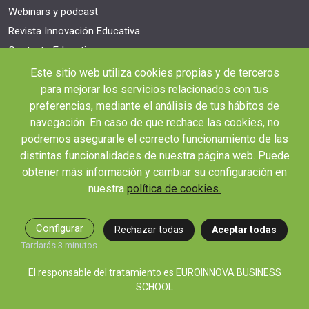
Webinars y podcast
Revista Innovación Educativa
Contexto Educativo
Este sitio web utiliza cookies propias y de terceros
Desistir contrato aquí
para mejorar los servicios relacionados con tus
Tienes 14 días desde tu matriculación para cancelar sin coste y recibir el
reembolso completo.
preferencias, mediante el análisis de tus hábitos de
navegación. En caso de que rechace las cookies, no
podremos asegurarle el correcto funcionamiento de las
distintas funcionalidades de nuestra página web. Puede
obtener más información y cambiar su configuración en
nuestra
política de cookies.
© 2026 RED EDUCA
Configurar
Rechazar todas
Aceptar todas
Tardarás 3 minutos
El responsable del tratamiento es EUROINNOVA BUSINESS
|
|
|
SCHOOL
Aviso Legal
Condiciones de Matriculación
Política de Privacidad
Política de
|
Cookies
Canal de denuncias