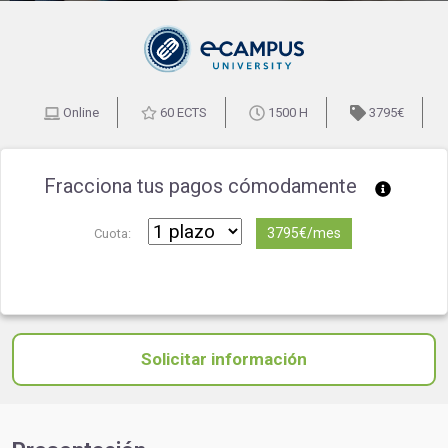
Online
60 ECTS
1500 H
3795€
Fracciona tus pagos cómodamente
3795€/mes
Cuota:
Solicitar información