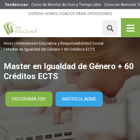
Tendencias:
Curso de Monitor de Ocio y Tiempo Libre
Curso en Atencion 
Master en Igualdad de Género + 60 Créditos ECTS
CURSOS HOMOLOGADOS PARA OPOSICIONES
2295€
1836€
1500 H
60 ECTS
MATRICULARME
Inicio
Intervención Educativa y Responsabilidad Social
Master en Igualdad de Género + 60 Créditos ECTS
Master en Igualdad de Género + 60
Créditos ECTS
PROGRAMA PDF
MATRICULARME