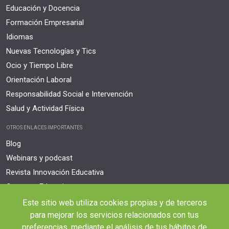
Educación y Docencia
Formación Empresarial
Idiomas
Nuevas Tecnologías y Tics
Ocio y Tiempo Libre
Orientación Laboral
Responsabilidad Social e Intervención
Salud y Actividad Física
OTROS ENLACES IMPORTANTES
Blog
Webinars y podcast
Revista Innovación Educativa
Contexto Educativo
Este sitio web utiliza cookies propias y de terceros
Desistir contrato aquí
para mejorar los servicios relacionados con tus
Tienes 14 días desde tu matriculación para cancelar sin coste y recibir el
reembolso completo.
preferencias, mediante el análisis de tus hábitos de