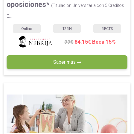
oposiciones*
(Titulación Universitaria con 5 Créditos
E...
Online
125
H
5
ECTS
84.15€ Beca 15%
99€
Saber más