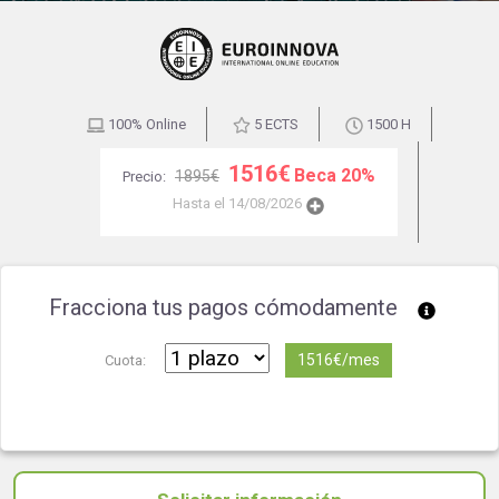
100% Online
5 ECTS
1500 H
1516€
Beca 20%
1895€
Precio:
Hasta el 14/08/2026
Fracciona tus pagos cómodamente
1516€/mes
Cuota: