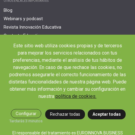
OTROS ENLACES IMPORTANTES
Blog
Webinars y podcast
Revista Innovación Educativa
Contexto Educativo
Este sitio web utiliza cookies propias y de terceros
Desistir contrato aquí
para mejorar los servicios relacionados con tus
Tienes 14 días desde tu matriculación para cancelar sin coste y recibir el
reembolso completo.
preferencias, mediante el análisis de tus hábitos de
navegación. En caso de que rechace las cookies, no
podremos asegurarle el correcto funcionamiento de las
distintas funcionalidades de nuestra página web. Puede
obtener más información y cambiar su configuración en
nuestra
política de cookies.
© 2026 RED EDUCA
Configurar
Rechazar todas
Aceptar todas
Tardarás 3 minutos
El responsable del tratamiento es EUROINNOVA BUSINESS