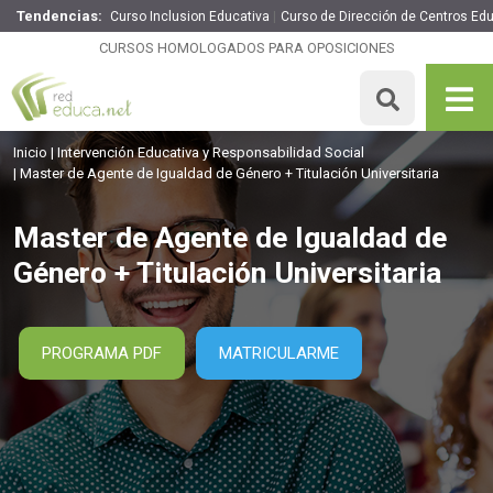
Tendencias:
Curso Inclusion Educativa
Curso de Dirección de Centros Ed
Master de Agente de Igualdad de Género + Titulación
Universitaria
CURSOS HOMOLOGADOS PARA OPOSICIONES
1895€
1516€
1500 H
5 ECTS
MATRICULARME
Inicio
Intervención Educativa y Responsabilidad Social
Master de Agente de Igualdad de Género + Titulación Universitaria
Master de Agente de Igualdad de
Género + Titulación Universitaria
PROGRAMA PDF
MATRICULARME