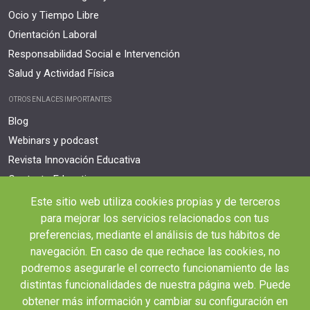
Ocio y Tiempo Libre
Orientación Laboral
Responsabilidad Social e Intervención
Salud y Actividad Física
OTROS ENLACES IMPORTANTES
Blog
Webinars y podcast
Revista Innovación Educativa
Contexto Educativo
Este sitio web utiliza cookies propias y de terceros
Desistir contrato aquí
para mejorar los servicios relacionados con tus
Tienes 14 días desde tu matriculación para cancelar sin coste y recibir el
reembolso completo.
preferencias, mediante el análisis de tus hábitos de
navegación. En caso de que rechace las cookies, no
podremos asegurarle el correcto funcionamiento de las
distintas funcionalidades de nuestra página web. Puede
obtener más información y cambiar su configuración en