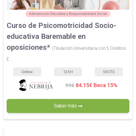
Intervención Educativa y Responsabilidad Social
Curso de Psicomotricidad Socio-
educativa Baremable en
oposiciones*
(Titulación Universitaria con 5 Créditos
E...
Online
125
H
5
ECTS
84.15€ Beca 15%
99€
Saber más