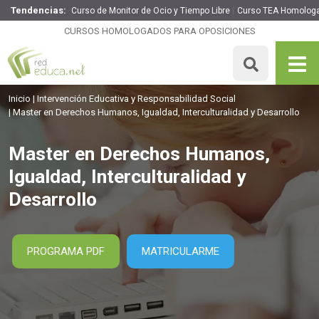
Tendencias:
Curso de Monitor de Ocio y Tiempo Libre
Curso TEA Homolog
Master en Derechos Humanos, Igualdad, Interculturalidad
y Desarrollo
CURSOS HOMOLOGADOS PARA OPOSICIONES
1895€
1516€
1500 H
MATRICULARME
Inicio
Intervención Educativa y Responsabilidad Social
Master en Derechos Humanos, Igualdad, Interculturalidad y Desarrollo
Master en Derechos Humanos,
Igualdad, Interculturalidad y
Desarrollo
PROGRAMA PDF
MATRICULARME