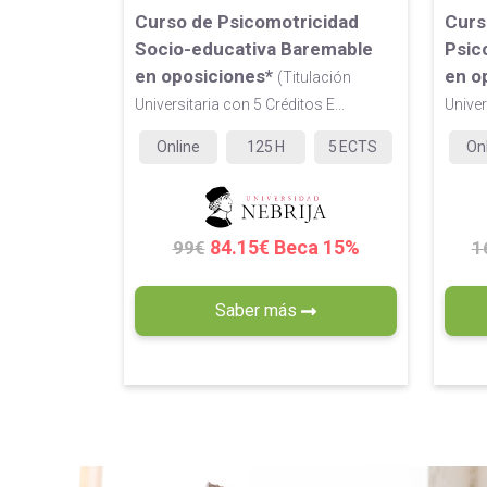
Curso de Psicomotricidad
Curs
Socio-educativa Baremable
Psic
en oposiciones*
en o
(Titulación
Universitaria con 5 Créditos E...
Univer
Online
125
H
5
ECTS
On
84.15€ Beca 15%
99€
1
Saber más