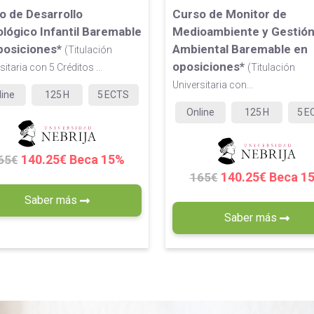
o de Desarrollo
Curso de Monitor de
ológico Infantil Baremable
Medioambiente y Gestió
posiciones*
Ambiental Baremable en
(Titulación
oposiciones*
sitaria con 5 Créditos ...
(Titulación
Universitaria con...
line
125
H
5
ECTS
Online
125
H
5
E
140.25€ Beca 15%
65€
140.25€ Beca 1
165€
Saber más
Saber más