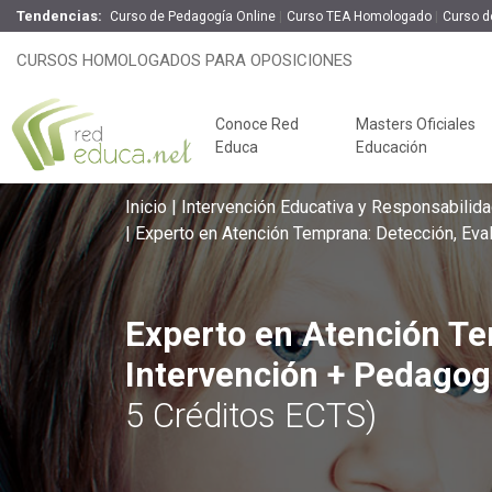
Tendencias:
Curso de Pedagogía Online
Curso TEA Homologado
Curso d
Experto en Atención Temprana: Det
CURSOS HOMOLOGADOS PARA OPOSICIONES
Terapéutica
100% On
Conoce Red
Masters Oficiales
Educa
Educación
Inicio
Intervención Educativa y Responsabilida
Experto en Atención Temprana: Detección, Eva
Experto en Atención Te
Intervención + Pedagog
5 Créditos ECTS)
Claves del éxito
Oposiciones de