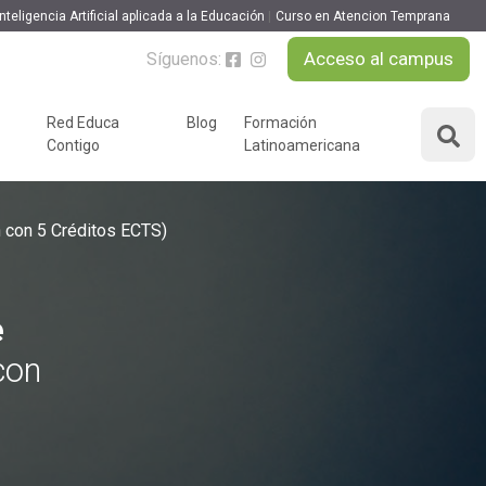
nteligencia Artificial aplicada a la Educación
Curso en Atencion Temprana
Acceso al campus
Síguenos:
MATRICULARME
Red Educa
Blog
Formación
Contigo
Latinoamericana
ÁREAS DE FORMACIÓN
y podcast
n con 5 Créditos ECTS)
Desarrollo Personal y
nnovación
Liderazgo
Educación y Docencia
Educando
e
Formación Empresarial
Educativo
con
Idiomas
Nuevas Tecnologías y
Tics
n
Ocio y Tiempo Libre