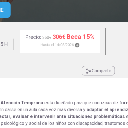
Universitaria
Ver Cursos
ME
Masteres Educación
Cursos Formación
Profesorado
Beca 15%
306€
Precio:
360€
Másteres Oficiales
5 H
Hasta el 14/08/2026
Masters Profesional
Cursos para oposicio
Compartir
y Atención Temprana
está diseñado para que conozcas de
for
n darse en un aula cada vez más diversa y
adaptar el aprendiz
ectar, evaluar e intervenir ante situaciones problemáticas
e
o, psicológico y social de los niños con discapacidad, trastornos 