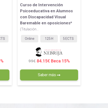
Curso de Intervención
n
Psicoeducativa en Alumnos
con Discapacidad Visual
Baremable en oposiciones*
(Titulación...
CTS
Online
125
H
5
ECTS
5%
84.15€ Beca 15%
99€
Saber más