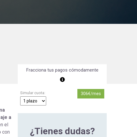
Orientación Laboral
Responsabilidad Social e
Intervención
Salud y Actividad Física
es
nes
Fracciona tus pagos cómodamente
Simular cuota:
306€/mes
ma
aje a
n el
¿Tienes dudas?
o con