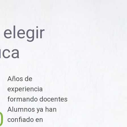
elegir
uca
Años de
1
experiencia
formando docentes
Alumnos ya han
0
confiado en