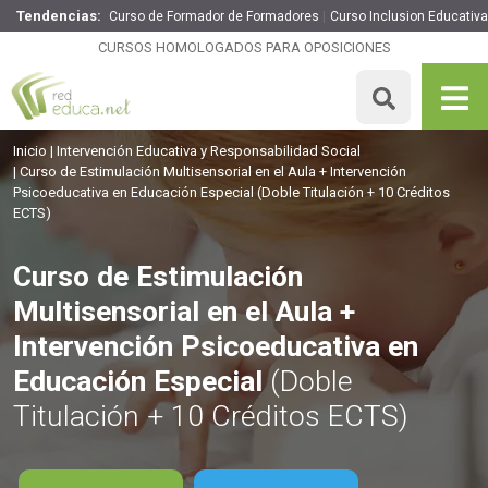
Tendencias:
Curso de Formador de Formadores
Curso Inclusion Educativa
Curso de Estimulación Multisensorial en el Aula +
Intervención Psicoeducativa en Educación Especial
CURSOS HOMOLOGADOS PARA OPOSICIONES
260€
221€
250 H
10 ECTS
MATRICULARME
Inicio
Intervención Educativa y Responsabilidad Social
Curso de Estimulación Multisensorial en el Aula + Intervención
Psicoeducativa en Educación Especial
(Doble Titulación + 10 Créditos
ECTS)
Curso de Estimulación
Multisensorial en el Aula +
Intervención Psicoeducativa en
Educación Especial
(Doble
Titulación + 10 Créditos ECTS)