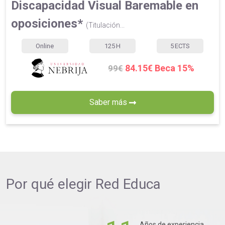
Discapacidad Visual Baremable en
oposiciones*
(Titulación...
Online
125
H
5
ECTS
84.15€ Beca 15%
99€
Saber más
Por qué elegir
Red Educa
Años de experiencia