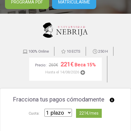
PROGRAMA PDF
MATRICULARME
100% Online
10 ECTS
250 H
221€
Beca 15%
260€
Precio:
Hasta el 14/08/2026
Fracciona tus pagos cómodamente
221€/mes
Cuota: