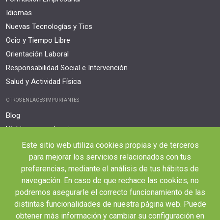
Idiomas
Nuevas Tecnologías y Tics
Ocio y Tiempo Libre
Orientación Laboral
Responsabilidad Social e Intervención
Salud y Actividad Física
OTROS ENLACES IMPORTANTES
Blog
Webinars y podcast
Revista Innovación Educativa
Este sitio web utiliza cookies propias y de terceros
Contexto Educativo
para mejorar los servicios relacionados con tus
preferencias, mediante el análisis de tus hábitos de
Desistir contrato aquí
navegación. En caso de que rechace las cookies, no
Tienes 14 días desde tu matriculación para cancelar sin coste y recibir el
podremos asegurarle el correcto funcionamiento de las
reembolso completo.
distintas funcionalidades de nuestra página web. Puede
obtener más información y cambiar su configuración en