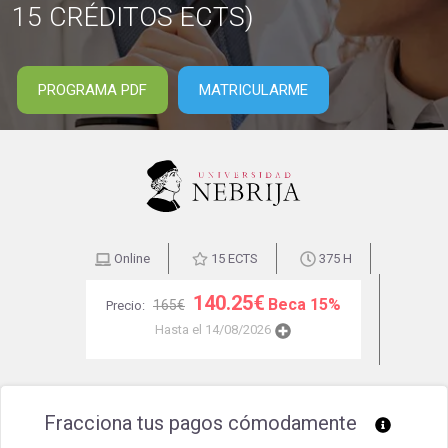
15 CRÉDITOS ECTS)
PROGRAMA PDF
MATRICULARME
Online
15 ECTS
375 H
140.25€
Beca 15%
165€
Precio:
Hasta el 14/08/2026
Fracciona tus pagos cómodamente