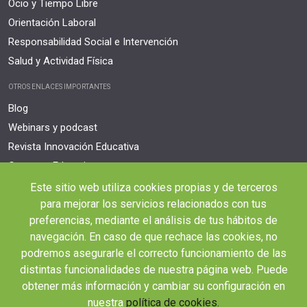
Ocio y Tiempo Libre
Orientación Laboral
Responsabilidad Social e Intervención
Salud y Actividad Física
OTROS ENLACES IMPORTANTES
Blog
Webinars y podcast
Revista Innovación Educativa
Contexto Educativo
Este sitio web utiliza cookies propias y de terceros
Desistir contrato aquí
para mejorar los servicios relacionados con tus
Tienes 14 días desde tu matriculación para cancelar sin coste y recibir el
reembolso completo.
preferencias, mediante el análisis de tus hábitos de
navegación. En caso de que rechace las cookies, no
podremos asegurarle el correcto funcionamiento de las
distintas funcionalidades de nuestra página web. Puede
obtener más información y cambiar su configuración en
nuestra
política de cookies.