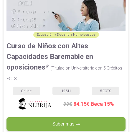
Educación y Docencia Homologados
Curso de Niños con Altas
Capacidades Baremable en
oposiciones*
(Titulación Universitaria con 5 Créditos
ECTS...
Online
125
H
5
ECTS
84.15€ Beca 15%
99€
Saber más