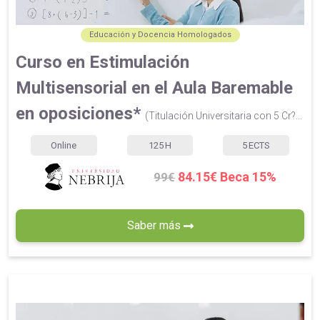
Educación y Docencia Homologados
Curso en Estimulación
Multisensorial en el Aula Baremable
en oposiciones*
(Titulación Universitaria con 5 Cr?...
Online
125
H
5
ECTS
84.15€ Beca 15%
99€
Saber más