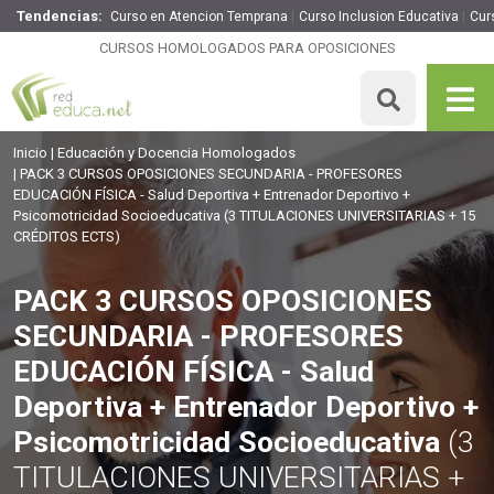
Tendencias:
Curso en Atencion Temprana
Curso Inclusion Educativa
Cur
PACK 3 CURSOS OPOSICIONES SECUNDARIA -
PROFESORES EDUCACIÓN FÍSICA - Salud Deportiva +
CURSOS HOMOLOGADOS PARA OPOSICIONES
Entrenador Deportivo + Psicomotricidad Socioeducativa
165€
140.25€
375 H
15 ECTS
MATRICULARME
Inicio
Educación y Docencia Homologados
PACK 3 CURSOS OPOSICIONES SECUNDARIA - PROFESORES
EDUCACIÓN FÍSICA - Salud Deportiva + Entrenador Deportivo +
Psicomotricidad Socioeducativa
(3 TITULACIONES UNIVERSITARIAS + 15
CRÉDITOS ECTS)
PACK 3 CURSOS OPOSICIONES
SECUNDARIA - PROFESORES
EDUCACIÓN FÍSICA - Salud
Deportiva + Entrenador Deportivo +
Psicomotricidad Socioeducativa
(3
TITULACIONES UNIVERSITARIAS +