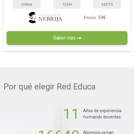
Online
125
H
5
ECTS
59€
Precio:
Saber más
Por qué elegir
Red Educa
11
Años de experiencia
formando docentes
Alumnos ya han