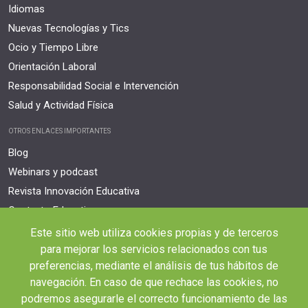
Idiomas
Nuevas Tecnologías y Tics
Ocio y Tiempo Libre
Orientación Laboral
Responsabilidad Social e Intervención
Salud y Actividad Física
OTROS ENLACES IMPORTANTES
Blog
Webinars y podcast
Revista Innovación Educativa
Contexto Educativo
Este sitio web utiliza cookies propias y de terceros
Desistir contrato aquí
para mejorar los servicios relacionados con tus
Tienes 14 días desde tu matriculación para cancelar sin coste y recibir el
reembolso completo.
preferencias, mediante el análisis de tus hábitos de
navegación. En caso de que rechace las cookies, no
podremos asegurarle el correcto funcionamiento de las