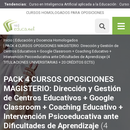
Tendencias:
Curso en Inteligencia Artificial aplicada a la Educación
Curso 
PACK 4 CURSOS OPOSICIONES MAGISTERIO: Dirección y
Gestión de Centros Educativos + Google Classroom +
CURSOS HOMOLOGADOS PARA OPOSICIONES
Coaching Educativo + Intervención Psicoeducativa ante
Dificultades de Aprendizaje
199€
169.15€
500 H
20 ECTS
Inicio
Educación y Docencia Homologados
PACK 4 CURSOS OPOSICIONES MAGISTERIO: Dirección y Gestión de
MATRICULARME
Centros Educativos + Google Classroom + Coaching Educativo +
Intervención Psicoeducativa ante Dificultades de Aprendizaje
(4
TITULACIONES UNIVERSITARIAS + 20 CRÉDITOS ECTS)
PACK 4 CURSOS OPOSICIONES
MAGISTERIO: Dirección y Gestión
de Centros Educativos + Google
Classroom + Coaching Educativo +
Intervención Psicoeducativa ante
Dificultades de Aprendizaje
(4