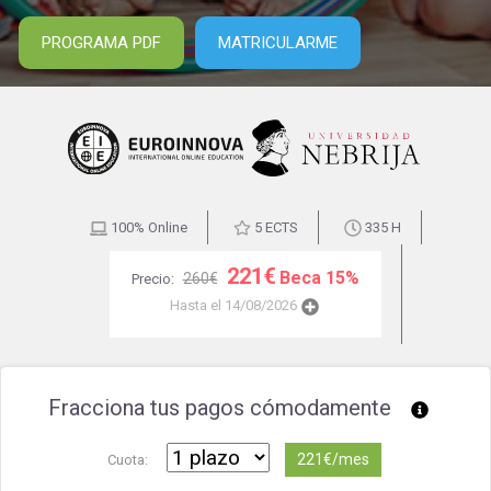
PROGRAMA PDF
MATRICULARME
100% Online
5 ECTS
335 H
221€
Beca 15%
260€
Precio:
Hasta el 14/08/2026
Fracciona tus pagos cómodamente
221€/mes
Cuota: