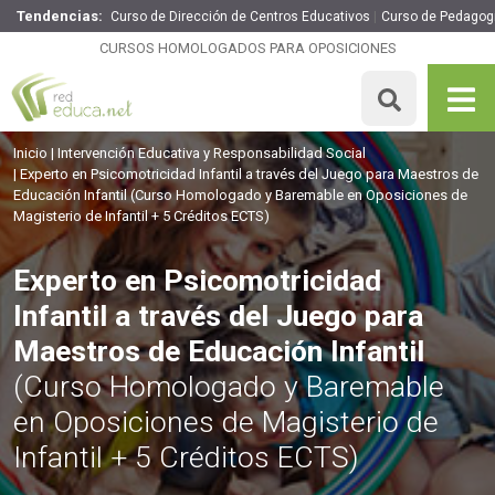
Tendencias:
Curso de Dirección de Centros Educativos
Curso de Pedagogí
Experto en Psicomotricidad Infantil a través del Juego
para Maestros de Educación Infantil
CURSOS HOMOLOGADOS PARA OPOSICIONES
260€
221€
335 H
5 ECTS
MATRICULARME
Inicio
Intervención Educativa y Responsabilidad Social
Experto en Psicomotricidad Infantil a través del Juego para Maestros de
Educación Infantil
(Curso Homologado y Baremable en Oposiciones de
Magisterio de Infantil + 5 Créditos ECTS)
Experto en Psicomotricidad
Infantil a través del Juego para
Maestros de Educación Infantil
(Curso Homologado y Baremable
en Oposiciones de Magisterio de
Infantil + 5 Créditos ECTS)