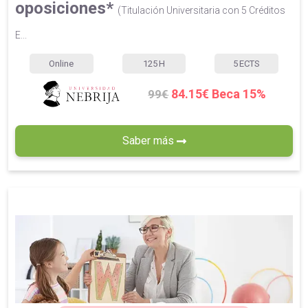
oposiciones*
(Titulación Universitaria con 5 Créditos
E...
Online
125
H
5
ECTS
84.15€ Beca 15%
99€
Saber más