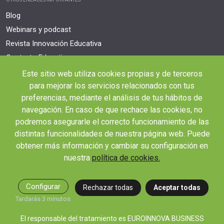
Blog
Webinars y podcast
Revista Innovación Educativa
Contexto Educativo
Este sitio web utiliza cookies propias y de terceros
Desistir contrato aquí
para mejorar los servicios relacionados con tus
Tienes 14 días desde tu matriculación para cancelar sin coste y recibir el
reembolso completo.
preferencias, mediante el análisis de tus hábitos de
navegación. En caso de que rechace las cookies, no
podremos asegurarle el correcto funcionamiento de las
distintas funcionalidades de nuestra página web. Puede
obtener más información y cambiar su configuración en
nuestra
política de cookies.
© 2026 RED EDUCA
Configurar
Rechazar todas
Aceptar todas
Tardarás 3 minutos
El responsable del tratamiento es EUROINNOVA BUSINESS