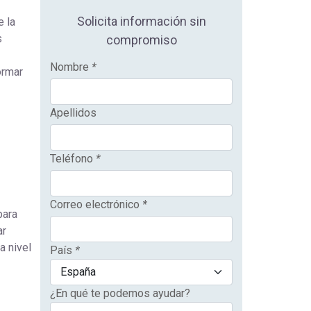
Solicita información sin
e la
s
compromiso
Nombre
*
ormar
Apellidos
Teléfono
*
Correo electrónico
*
para
ar
a nivel
País
*
¿En qué te podemos ayudar?