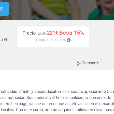
Universitaria
Ver Cursos
ME
Masteres Educación
Cursos Formación
Profesorado
Beca 15%
221€
Precio:
260€
Másteres Oficiales
5 H
Hasta el 14/08/2026
Masters Profesional
Cursos para oposicio
Compartir
otricidad infantil y socioeducativa con nuestro apasionante Cur
Psicomotricidad Socioeducativa! En la actualidad, la demanda de
d está en auge, ya que se reconoce su relevancia en el desarrol
ducativa. Con este curso, podrás adquirir habilidades clave para 