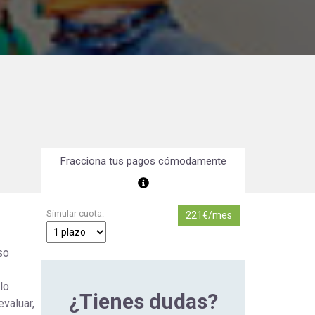
Orientación Laboral
Responsabilidad Social e
Intervención
Salud y Actividad Física
es
nes
Fracciona tus pagos cómodamente
Simular cuota:
221€/mes
so
lo
¿Tienes dudas?
evaluar,