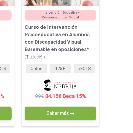
Intervención Educativa y
Responsabilidad Social
Curso de Intervención
n
Psicoeducativa en Alumnos
con Discapacidad Visual
Baremable en oposiciones*
(Titulación...
CTS
Online
125
H
5
ECTS
5%
84.15€ Beca 15%
99€
Saber más