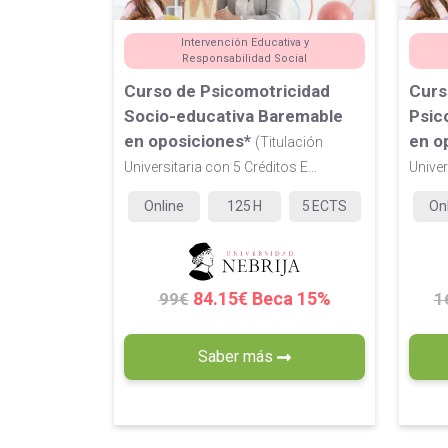
Intervención Educativa y
Responsabilidad Social
Curso de Psicomotricidad
Curs
Socio-educativa Baremable
Psic
en oposiciones*
en o
(Titulación
Universitaria con 5 Créditos E...
Univer
Online
125
H
5
ECTS
On
84.15€ Beca 15%
99€
1
Saber más