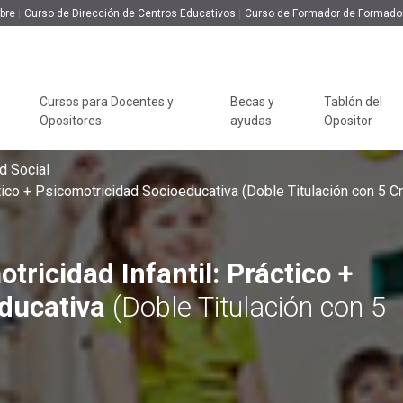
bre
Curso de Dirección de Centros Educativos
Curso de Formador de Formado
nfantil: Práctico + Psicomotricidad Socioeducati
260€
221€
line
245 H
5 ECTS
Cursos bareables
Cursos para Docentes y
Becas y
Tablón del
Opositores
ayudas
Opositor
CONOCE RED EDUCA
CUERPO DE MAESTROS
PROFESORADO
TIPO DE PROGRAMA
Webinars 
d Social
ctico + Psicomotricidad Socioeducativa
(Doble Titulación con 5 C
¿Quiénes somos?
Oposiciones Maestros
Oposiciones
Packs Formativos
Revista I
Profesorado
Educativa
Responsabilidad Social
Temario Especialidades
Cursos Universitarios
Maestros
Temario Especialidades
Concurso 
Opiniones de Red Educa
Cursos Universitarios
tricidad Infantil: Práctico +
Profesorado
Recursos Especialidades
con Doble Titulación
Contexto 
Preguntas Frecuentes
Maestros
Recursos Especialidades
educativa
(Doble Titulación con 5
Cursos Profesionales
Claustro
Profesorado
Cursos para
Cursos con Doble
Modelo Académico
Docentes y
Titulación
Opositores
Masters con Titulació