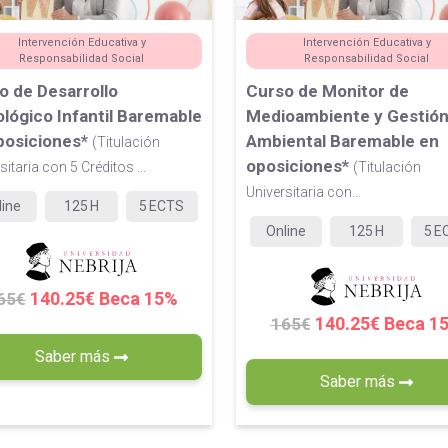
Intervención Educativa y
Intervención Educativa y
Responsabilidad Social
Responsabilidad Social
o de Desarrollo
Curso de Monitor de
ológico Infantil Baremable
Medioambiente y Gestió
posiciones*
Ambiental Baremable en
(Titulación
oposiciones*
sitaria con 5 Créditos ...
(Titulación
Universitaria con...
line
125
H
5
ECTS
Online
125
H
5
E
140.25€ Beca 15%
65€
140.25€ Beca 1
165€
Saber más
Saber más