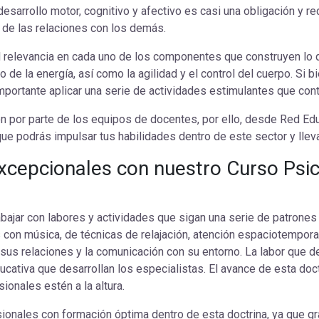
 desarrollo motor, cognitivo y afectivo es casi una obligación y 
y de las relaciones con los demás.
 relevancia en cada uno de los componentes que construyen lo q
rio de la energía, así como la agilidad y el control del cuerpo. Si
 importante aplicar una serie de actividades estimulantes que co
ón por parte de los equipos de docentes, por ello, desde Red E
que podrás impulsar tus habilidades dentro de este sector y lle
cepcionales con nuestro Curso Psico
rabajar con labores y actividades que sigan una serie de patrones
con música, de técnicas de relajación, atención espaciotemporal
o sus relaciones y la comunicación con su entorno. La labor que 
ducativa que desarrollan los especialistas. El avance de esta do
ionales estén a la altura.
sionales con formación óptima dentro de esta doctrina, ya que gr