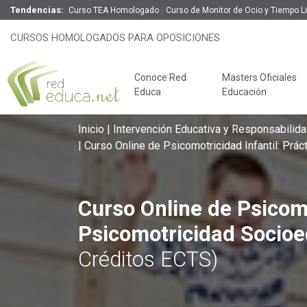
Tendencias:
Curso TEA Homologado
Curso de Monitor de Ocio y Tiempo Li
Curso Online de Psicomotricidad I
CURSOS HOMOLOGADOS PARA OPOSICIONES
100% On
Conoce Red
Masters Oficiales
Educa
Educación
Inicio
Intervención Educativa y Responsabilida
Curso Online de Psicomotricidad Infantil: Prá
Curso Online de Psicomo
Psicomotricidad Socio
Créditos ECTS)
Claves del éxito
Oposiciones de