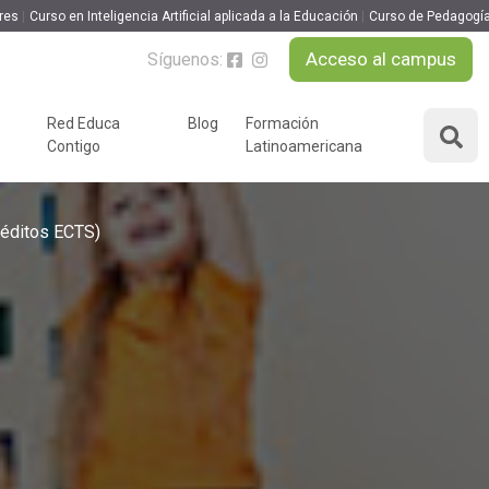
res
Curso en Inteligencia Artificial aplicada a la Educación
Curso de Pedagogía
va
Acceso al campus
Síguenos:
MATRICULARME
Red Educa
Blog
Formación
Contigo
Latinoamericana
ÁREAS DE FORMACIÓN
y podcast
réditos ECTS)
Desarrollo Personal y
nnovación
Liderazgo
Educación y Docencia
Educando
Formación Empresarial
Educativo
Idiomas
Nuevas Tecnologías y
Tics
n
Ocio y Tiempo Libre