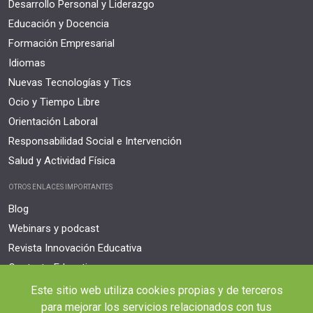
Desarrollo Personal y Liderazgo
Educación y Docencia
Formación Empresarial
Idiomas
Nuevas Tecnologías y Tics
Ocio y Tiempo Libre
Orientación Laboral
Responsabilidad Social e Intervención
Salud y Actividad Física
OTROS ENLACES IMPORTANTES
Blog
Webinars y podcast
Revista Innovación Educativa
Contexto Educativo
Este sitio web utiliza cookies propias y de terceros
Desistir contrato aquí
para mejorar los servicios relacionados con tus
Tienes 14 días desde tu matriculación para cancelar sin coste y recibir el