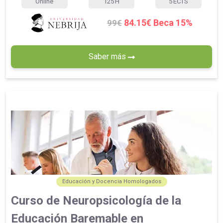
Online
125
H
5
ECTS
84.15€ Beca 15%
99€
Saber más
Educación y Docencia Homologados
Curso de Neuropsicología de la
Educación Baremable en