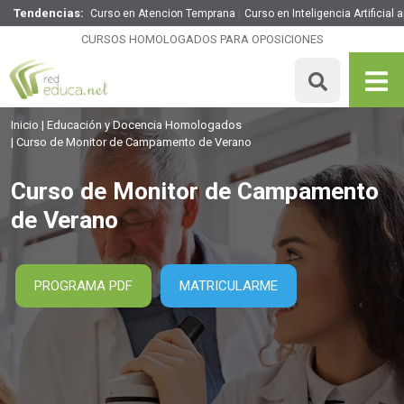
Tendencias:
Curso en Atencion Temprana
Curso en Inteligencia Artificial
Curso de Monitor de Campamento de Verano
CURSOS HOMOLOGADOS PARA OPOSICIONES
260€
221€
200 H
MATRICULARME
Inicio
Educación y Docencia Homologados
Curso de Monitor de Campamento de Verano
Curso de Monitor de Campamento
de Verano
PROGRAMA PDF
MATRICULARME