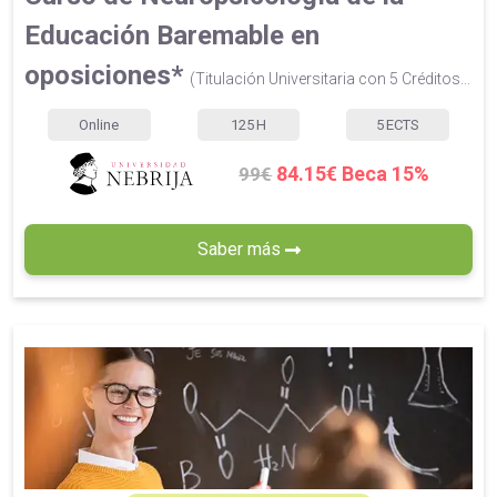
Educación Baremable en
oposiciones*
(Titulación Universitaria con 5 Créditos...
Online
125
H
5
ECTS
84.15€ Beca 15%
99€
Saber más