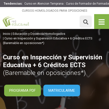
Tendencias:
Curso en Atencion Temprana
Curso de Formador de Formado
Curso en Inspección y Supervisión Educativa + 6 Créditos
ECTS
CURSOS HOMOLOGADOS PARA OPOSICIONES
149€
126.65€
150 H
6 ECTS
MATRICULARME
Inicio
Educación y Docencia Homologados
Curso en Inspección y Supervisión Educativa + 6 Créditos ECTS
(Baremable en oposiciones*)
Curso en Inspección y Supervisión
Educativa + 6 Créditos ECTS
(Baremable en oposiciones*)
PROGRAMA PDF
MATRICULARME