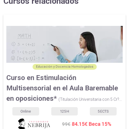
Cursos relacionados
Educación y Docencia Homologados
Curso en Estimulación
Multisensorial en el Aula Baremable
en oposiciones*
(Titulación Universitaria con 5 Cr?...
Online
125
H
5
ECTS
84.15€ Beca 15%
99€