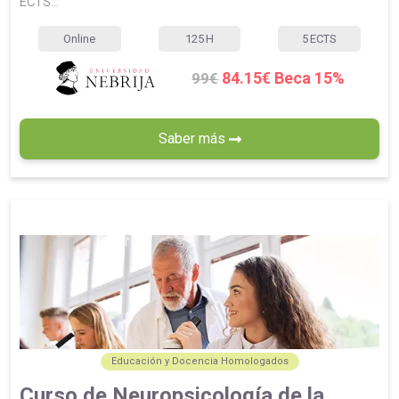
ECTS...
Online
125
H
5
ECTS
84.15€ Beca 15%
99€
Saber más
Educación y Docencia Homologados
Curso de Neuropsicología de la