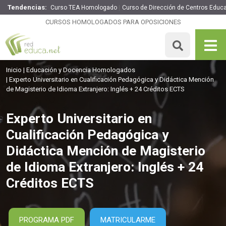
Tendencias:
Curso TEA Homologado
Curso de Dirección de Centros Educa
Experto Universitario en Cualificación Pedagógica y
Didáctica Mención de Magisterio de Idioma Extranjero:
CURSOS HOMOLOGADOS PARA OPOSICIONES
Inglés + 24 Créditos ECTS
400€
340€
600 H
24 ECTS
MATRICULARME
Inicio
Educación y Docencia Homologados
Experto Universitario en Cualificación Pedagógica y Didáctica Mención
de Magisterio de Idioma Extranjero: Inglés + 24 Créditos ECTS
Experto Universitario en
Cualificación Pedagógica y
Didáctica Mención de Magisterio
de Idioma Extranjero: Inglés + 24
Créditos ECTS
PROGRAMA PDF
MATRICULARME