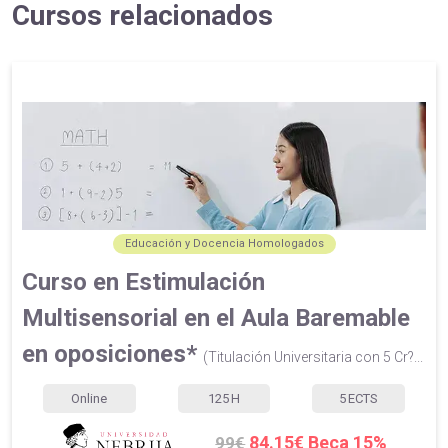
Cursos relacionados
Educación y Docencia Homologados
Curso en Estimulación
Multisensorial en el Aula Baremable
en oposiciones*
(Titulación Universitaria con 5 Cr?...
Online
125
H
5
ECTS
84.15€ Beca 15%
99€