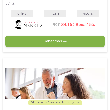
ECTS...
Online
125
H
5
ECTS
84.15€ Beca 15%
99€
Saber más
Educación y Docencia Homologados