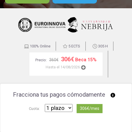
100% Online
5 ECTS
305 H
306€
Beca 15%
360€
Precio:
Hasta el 14/08/2026
Fracciona tus pagos cómodamente
306€/mes
Cuota: