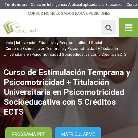
Tendencias:
Curso en Inteligencia Artificial aplicada a la Educación
Curso
Curso de Estimulación Temprana y Psicomotricidad +
Titulación Universitaria en Psicomotricidad Socioeducativa
CURSOS HOMOLOGADOS PARA OPOSICIONES
con 5 Créditos ECTS
360€
306€
305 H
5 ECTS
MATRICULARME
Inicio
Intervención Educativa y Responsabilidad Social
Curso de Estimulación Temprana y Psicomotricidad + Titulación
Universitaria en Psicomotricidad Socioeducativa con 5 Créditos ECTS
Curso de Estimulación Temprana y
Psicomotricidad + Titulación
Universitaria en Psicomotricidad
Socioeducativa con 5 Créditos
ECTS
PROGRAMA PDF
MATRICULARME