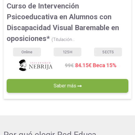
Curso de Intervención
Psicoeducativa en Alumnos con
Discapacidad Visual Baremable en
oposiciones*
(Titulación...
Online
125
H
5
ECTS
84.15€ Beca 15%
99€
Saber más
Por qué elegir
Red Educa