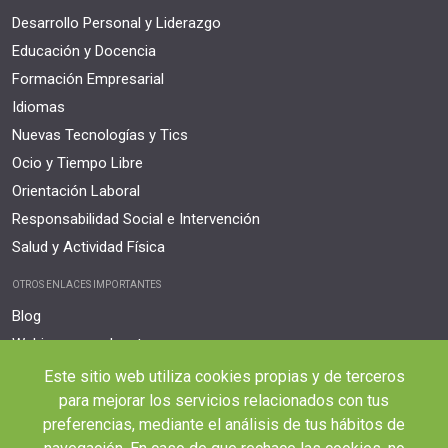
Desarrollo Personal y Liderazgo
Educación y Docencia
Formación Empresarial
Idiomas
Nuevas Tecnologías y Tics
Ocio y Tiempo Libre
Orientación Laboral
Responsabilidad Social e Intervención
Salud y Actividad Física
OTROS ENLACES IMPORTANTES
Blog
Webinars y podcast
Revista Innovación Educativa
Este sitio web utiliza cookies propias y de terceros
Contexto Educativo
para mejorar los servicios relacionados con tus
preferencias, mediante el análisis de tus hábitos de
Desistir contrato aquí