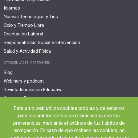
Idiomas
Nuevas Tecnologías y Tics
Ocio y Tiempo Libre
Orientación Laboral
Responsabilidad Social e Intervención
Salud y Actividad Física
OTROS ENLACES IMPORTANTES
Blog
Webinars y podcast
Revista Innovación Educativa
Contexto Educativo
Este sitio web utiliza cookies propias y de terceros
Desistir contrato aquí
para mejorar los servicios relacionados con tus
Tienes 14 días desde tu matriculación para cancelar sin coste y recibir el
reembolso completo.
preferencias, mediante el análisis de tus hábitos de
navegación. En caso de que rechace las cookies, no
podremos asegurarle el correcto funcionamiento de las