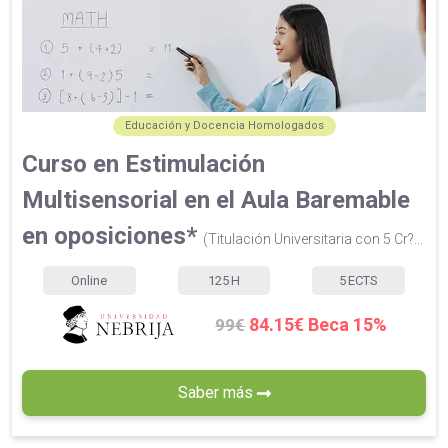
Educación y Docencia Homologados
Curso en Estimulación
Multisensorial en el Aula Baremable
en oposiciones*
(Titulación Universitaria con 5 Cr?...
Online
125
H
5
ECTS
84.15€ Beca 15%
99€
Saber más