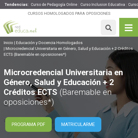
Tendencias:
Curso de Pedagogía Online
Curso Inclusion Educativa
Curso
Microcredencial Universitaria en Género, Salud y
Educación + 2 Créditos ECTS
CURSOS HOMOLOGADOS PARA OPOSICIONES
50 H
2 ECTS
Precio: 20 €
MATRICULARME
Inicio
Educación y Docencia Homologados
Microcredencial Universitaria en Género, Salud y Educación + 2 Créditos
ECTS
(Baremable en oposiciones*)
Microcredencial Universitaria en
Género, Salud y Educación + 2
Créditos ECTS
(Baremable en
oposiciones*)
PROGRAMA PDF
MATRICULARME