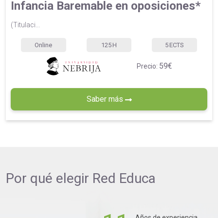
Infancia Baremable en oposiciones*
(Titulaci...
Online
125
H
5
ECTS
59€
Precio:
Saber más
Por qué elegir
Red Educa
Años de experiencia