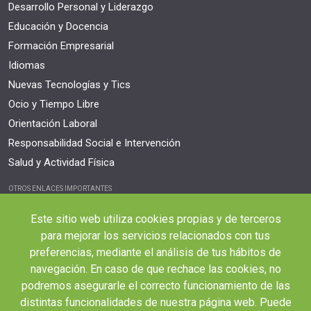
Desarrollo Personal y Liderazgo
Educación y Docencia
Formación Empresarial
Idiomas
Nuevas Tecnologías y Tics
Ocio y Tiempo Libre
Orientación Laboral
Responsabilidad Social e Intervención
Salud y Actividad Física
OTROS ENLACES IMPORTANTES
Blog
Este sitio web utiliza cookies propias y de terceros
Webinars y podcast
para mejorar los servicios relacionados con tus
Revista Innovación Educativa
preferencias, mediante el análisis de tus hábitos de
Contexto Educativo
navegación. En caso de que rechace las cookies, no
podremos asegurarle el correcto funcionamiento de las
Desistir contrato aquí
distintas funcionalidades de nuestra página web. Puede
Tienes 14 días desde tu matriculación para cancelar sin coste y recibir el