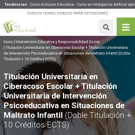
Tendencias:
Curso Inclusion Educativa
Curso en Inteligencia Artificial ap
Titulación Universitaria en Ciberacoso Escolar + Titulación
Universitaria de Intervención Psicoeducativa en
CURSOS HOMOLOGADOS PARA OPOSICIONES
Situaciones de Maltrato Infantil
360€
306€
250 H
10 ECTS
MATRICULARME
Inicio
Intervención Educativa y Responsabilidad Social
Titulación Universitaria en Ciberacoso Escolar + Titulación Universitaria
de Intervención Psicoeducativa en Situaciones de Maltrato Infantil
(Doble
Titulación + 10 Créditos ECTS)
Titulación Universitaria en
Ciberacoso Escolar + Titulación
Universitaria de Intervención
Psicoeducativa en Situaciones de
Maltrato Infantil
(Doble Titulación +
10 Créditos ECTS)