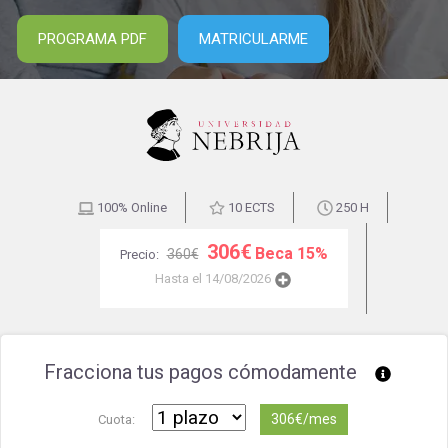
PROGRAMA PDF
MATRICULARME
100% Online
10 ECTS
250 H
306€
Beca 15%
360€
Precio:
Hasta el 14/08/2026
Fracciona tus pagos cómodamente
306€/mes
Cuota: