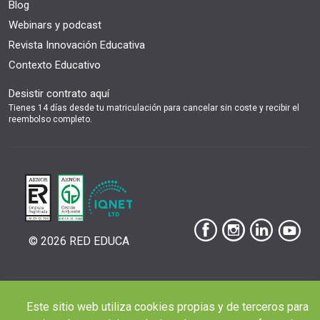
Blog
Webinars y podcast
Revista Innovación Educativa
Contexto Educativo
Desistir contrato aquí
Tienes 14 días desde tu matriculación para cancelar sin coste y recibir el
reembolso completo.
© 2026 RED EDUCA
Este sitio web utiliza cookies propias y de terceros para
|
|
|
Aviso Legal
Condiciones de Matriculación
Política de Privacidad
Política de