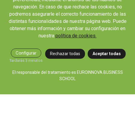
OTROS ENLACES IMPORTANTES
navegación. En caso de que rechace las cookies, no
Blog
podremos asegurarle el correcto funcionamiento de las
Webinars y podcast
distintas funcionalidades de nuestra página web. Puede
Revista Innovación Educativa
obtener más información y cambiar su configuración en
Contexto Educativo
nuestra
política de cookies.
Desistir contrato aquí
Configurar
Rechazar todas
Aceptar todas
Tienes 14 días desde tu matriculación para cancelar sin coste y recibir el
reembolso completo.
Tardarás 3 minutos
El responsable del tratamiento es EUROINNOVA BUSINESS
SCHOOL
© 2026 RED EDUCA