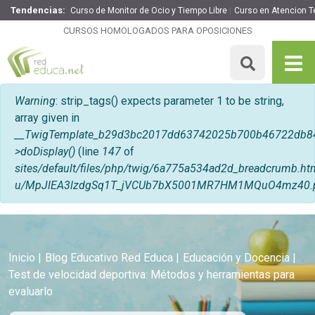
Tendencias:
Curso de Monitor de Ocio y Tiempo Libre
Curso en Atencion 
CURSOS HOMOLOGADOS PARA OPOSICIONES
Mensaje de error
Warning
: strip_tags() expects parameter 1 to be string,
array given in
__TwigTemplate_b29d3bc2017dd63742025b700b46722db8
>doDisplay()
(line
147
of
sites/default/files/php/twig/6a775a534ad2d_breadcrumb
u/MpJlEA3lzdgSq1T_jVCUb7bX5001MR7HM1MQuO4mz40.
Inicio
Blog Educativo Red Educa
Educación y Docencia
Test de velocidad deportiva: Métodos y herramientas para
evaluarlo