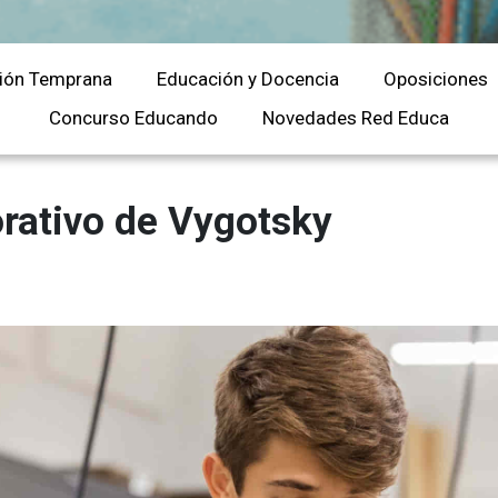
Universitaria
Ver Cursos
Masteres Educación
ión Temprana
Educación y Docencia
Oposiciones
Cursos Formación
Profesorado
Concurso Educando
Novedades Red Educa
Másteres Oficiales
Masters Profesional
orativo de Vygotsky
Cursos para oposicio