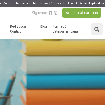
a
Curso de Formador de Formadores
Curso en Inteligencia Artificial aplicada 
Acceso al campus
Síguenos:
Red Educa
Blog
Formación
Contigo
Latinoamericana
ÁREAS DE FORMACIÓN
y podcast
Desarrollo Personal y
nnovación
Liderazgo
Educación y Docencia
Educando
Formación Empresarial
Educativo
Idiomas
Nuevas Tecnologías y
Tics
n
Ocio y Tiempo Libre