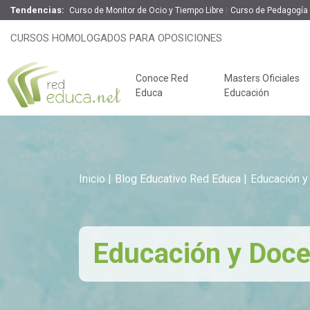
Tendencias:
Curso de Monitor de Ocio y Tiempo Libre
Curso de Pedagogía 
CURSOS HOMOLOGADOS PARA OPOSICIONES
Conoce Red
Masters Oficiales
Educa
Educación
Inicio
Blog Educativo Red Educa
Educación y
Educación y Doce
Claves del éxito
Oposiciones de