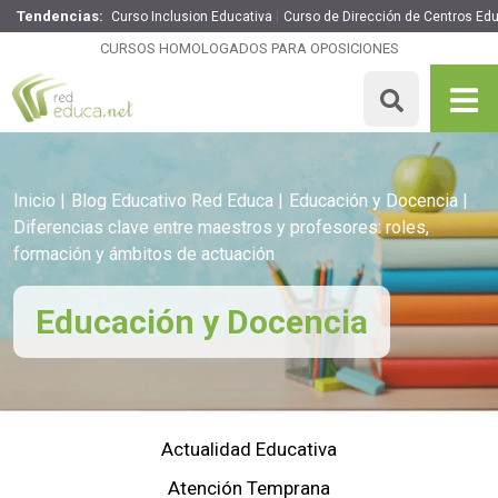
Tendencias:
Curso Inclusion Educativa
Curso de Dirección de Centros Ed
CURSOS HOMOLOGADOS PARA OPOSICIONES
Inicio
Blog Educativo Red Educa
Educación y Docencia
Diferencias clave entre maestros y profesores: roles,
formación y ámbitos de actuación
Educación y Docencia
Actualidad Educativa
Atención Temprana