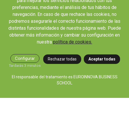
para mejorar los servicios relacionados con tus
preferencias, mediante el análisis de tus hábitos de
OTROS ENLACES IMPORTANTES
navegación. En caso de que rechace las cookies, no
Blog
podremos asegurarle el correcto funcionamiento de las
Webinars y podcast
distintas funcionalidades de nuestra página web. Puede
Revista Innovación Educativa
obtener más información y cambiar su configuración en
Contexto Educativo
nuestra
política de cookies.
Desistir contrato aquí
Configurar
Rechazar todas
Aceptar todas
Tienes 14 días desde tu matriculación para cancelar sin coste y recibir el
reembolso completo.
Tardarás 3 minutos
El responsable del tratamiento es EUROINNOVA BUSINESS
SCHOOL
© 2026 RED EDUCA