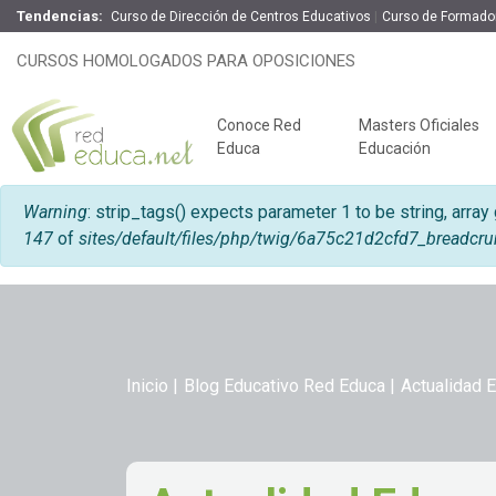
Tendencias:
Curso de Dirección de Centros Educativos
Curso de Formado
CURSOS HOMOLOGADOS PARA OPOSICIONES
Conoce Red
Masters Oficiales
Educa
Educación
Mensaje de error
Warning
: strip_tags() expects parameter 1 to be string, array
147
of
sites/default/files/php/twig/6a75c21d2cfd7_bre
Inicio
Blog Educativo Red Educa
Actualidad 
Claves del éxito
Oposiciones de