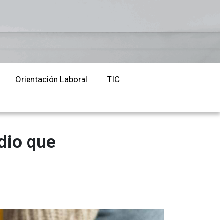
Orientación Laboral
Responsabilidad Social e
Intervención
Salud y Actividad Física
Orientación Laboral
TIC
es
nes
dio que