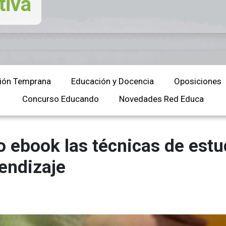
tiva
Universitaria
Ver Cursos
Masteres Educación
Cursos Formación
Profesorado
Másteres Oficiales
ión Temprana
Educación y Docencia
Oposiciones
Masters Profesional
Concurso Educando
Novedades Red Educa
Cursos para oposicio
 ebook las técnicas de estu
endizaje