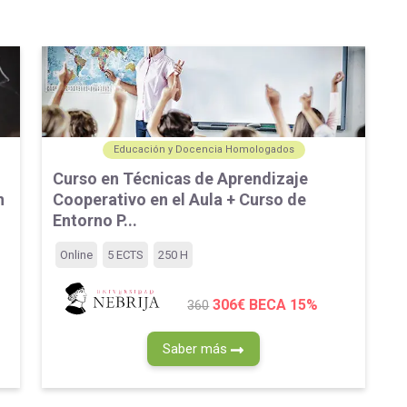
Educación y Docencia Homologados
Curso en Técnicas de Aprendizaje
n
Cooperativo en el Aula + Curso de
Entorno P...
Online
5 ECTS
250 H
306€
BECA 15%
360
Saber más