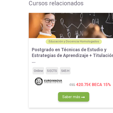
Cursos relacionados
Educación y Docencia Homologados
Postgrado en Técnicas de Estudio y
Estrategias de Aprendizaje + Titulació
...
Online
5 ECTS
545 H
420.75€
BECA 15%
495
Saber más