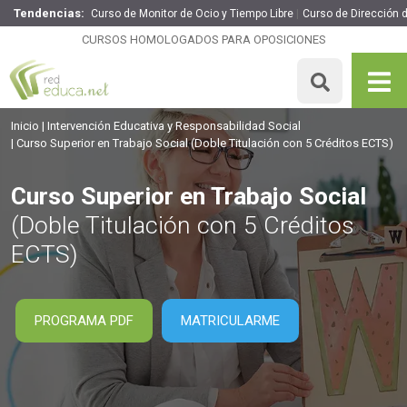
Tendencias:
Curso de Monitor de Ocio y Tiempo Libre
Curso de Dirección 
Curso Superior en Trabajo Social
CURSOS HOMOLOGADOS PARA OPOSICIONES
460€
391€
400 H
5 ECTS
MATRICULARME
Inicio
Intervención Educativa y Responsabilidad Social
Curso Superior en Trabajo Social
(Doble Titulación con 5 Créditos ECTS)
Curso Superior en Trabajo Social
(Doble Titulación con 5 Créditos
ECTS)
PROGRAMA PDF
MATRICULARME