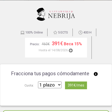
100% Online
5 ECTS
400 H
391€
Beca 15%
460€
Precio:
Hasta el 14/08/2026
Fracciona tus pagos cómodamente
391€/mes
Cuota: