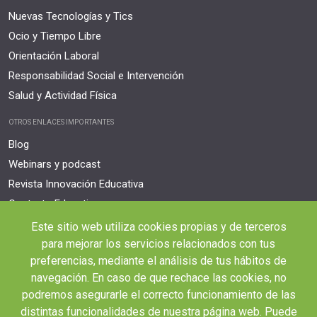
Nuevas Tecnologías y Tics
Ocio y Tiempo Libre
Orientación Laboral
Responsabilidad Social e Intervención
Salud y Actividad Física
OTROS ENLACES IMPORTANTES
Blog
Webinars y podcast
Revista Innovación Educativa
Contexto Educativo
Este sitio web utiliza cookies propias y de terceros
Desistir contrato aquí
para mejorar los servicios relacionados con tus
Tienes 14 días desde tu matriculación para cancelar sin coste y recibir el
reembolso completo.
preferencias, mediante el análisis de tus hábitos de
navegación. En caso de que rechace las cookies, no
podremos asegurarle el correcto funcionamiento de las
distintas funcionalidades de nuestra página web. Puede