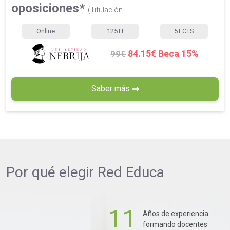
oposiciones*
(Titulación...
Online
125
H
5
ECTS
84.15€ Beca 15%
99€
Saber más
Por qué elegir
Red Educa
11
Años de experiencia
formando docentes