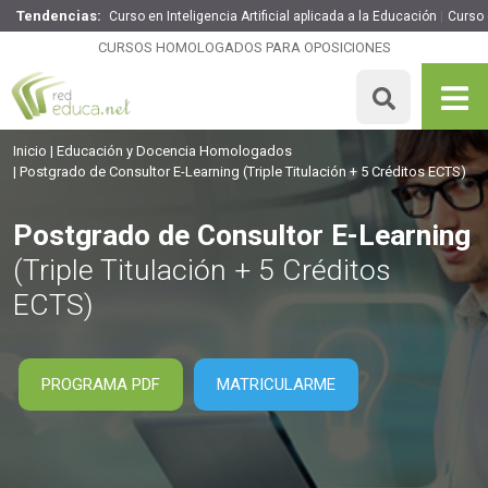
Tendencias:
Curso en Inteligencia Artificial aplicada a la Educación
Curso 
Postgrado de Consultor E-Learning
CURSOS HOMOLOGADOS PARA OPOSICIONES
495€
420.75€
905 H
5 ECTS
MATRICULARME
Inicio
Educación y Docencia Homologados
Postgrado de Consultor E-Learning
(Triple Titulación + 5 Créditos ECTS)
Postgrado de Consultor E-Learning
(Triple Titulación + 5 Créditos
ECTS)
PROGRAMA PDF
MATRICULARME