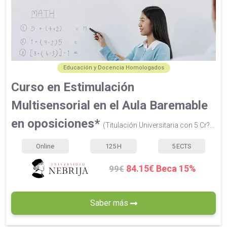
Educación y Docencia Homologados
Curso en Estimulación
Multisensorial en el Aula Baremable
en oposiciones*
(Titulación Universitaria con 5 Cr?...
Online
125
H
5
ECTS
84.15€ Beca 15%
99€
Saber más