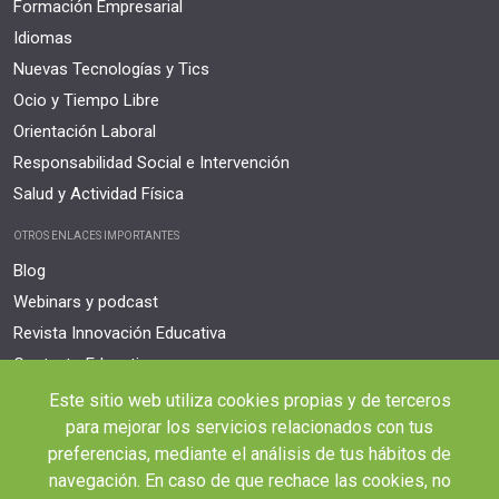
Formación Empresarial
Idiomas
Nuevas Tecnologías y Tics
Ocio y Tiempo Libre
Orientación Laboral
Responsabilidad Social e Intervención
Salud y Actividad Física
OTROS ENLACES IMPORTANTES
Blog
Webinars y podcast
Revista Innovación Educativa
Contexto Educativo
Este sitio web utiliza cookies propias y de terceros
Desistir contrato aquí
para mejorar los servicios relacionados con tus
Tienes 14 días desde tu matriculación para cancelar sin coste y recibir el
reembolso completo.
preferencias, mediante el análisis de tus hábitos de
navegación. En caso de que rechace las cookies, no