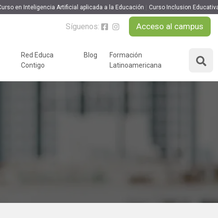
Curso en Inteligencia Artificial aplicada a la Educación
Curso Inclusion Educativ
Acceso al campus
Síguenos:
MATRICULARME
Red Educa
Blog
Formación
Contigo
Latinoamericana
ÁREAS DE FORMACIÓN
y podcast
Desarrollo Personal y
nnovación
Liderazgo
Educación y Docencia
Educando
Formación Empresarial
Educativo
Idiomas
Nuevas Tecnologías y
Tics
n
Ocio y Tiempo Libre