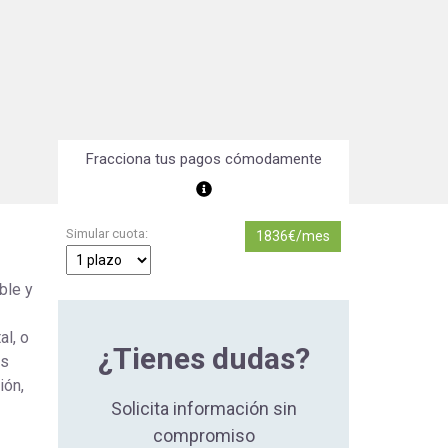
Orientación Laboral
Responsabilidad Social e
Intervención
Salud y Actividad Física
Fracciona tus pagos cómodamente
es
nes
Simular cuota:
1836€/mes
ble y
al, o
¿Tienes dudas?
as
ión,
Solicita información sin
compromiso