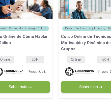
rrollo Personal y Liderazgo Online
Desarrollo Personal y Liderazgo O
o Online de Cómo Hablar
Curso Online de Técnicas
úblico
Motivación y Dinámica de
Grupos
Online
50
H
Online
60
H
69€
Precio:
Precio:
Saber más
Saber más