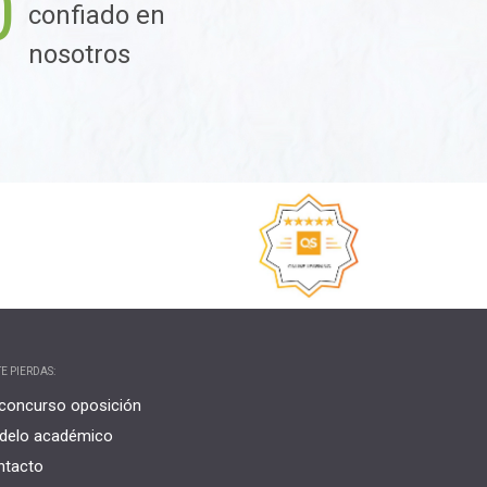
0
confiado en
nosotros
E PIERDAS:
concurso oposición
delo académico
ntacto