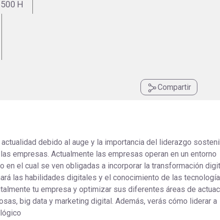
500 H
Universitaria
Ver Cursos
Masteres Educación
Cursos Formación
Profesorado
Másteres Oficiales
Masters Profesional
Compartir
Cursos para oposicio
a actualidad debido al auge y la importancia del liderazgo sosteni
e las empresas. Actualmente las empresas operan en un entorno
 en el cual se ven obligadas a incorporar la transformación digit
nará las habilidades digitales y el conocimiento de las tecnologí
italmente tu empresa y optimizar sus diferentes áreas de actuac
osas, big data y marketing digital. Además, verás cómo liderar a
lógico