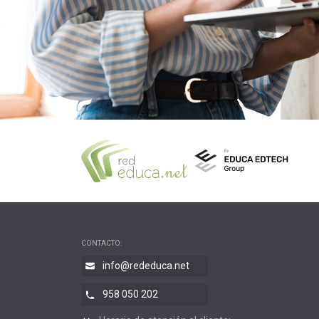
CONTACTO:
info@rededuca.net
958 050 202