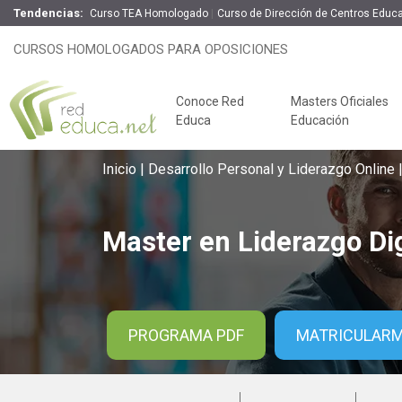
Tendencias:
Curso TEA Homologado
Curso de Dirección de Centros Educa
Master en Liderazgo Digital + 60 
CURSOS HOMOLOGADOS PARA OPOSICIONES
100% On
Conoce Red
Masters Oficiales
Educa
Educación
Inicio
Desarrollo Personal y Liderazgo Online
Master en Liderazgo Dig
Claves del éxito
PROGRAMA PDF
MATRICULAR
Oposiciones de