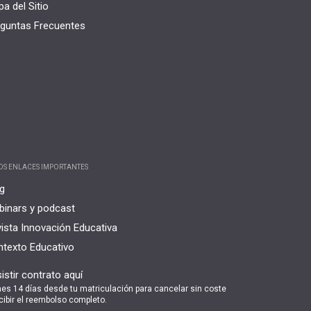
a del Sitio
guntas Frecuentes
OS ENLACES IMPORTANTES
g
inars y podcast
ista Innovación Educativa
texto Educativo
istir contrato aquí
nes 14 días desde tu matriculación para cancelar sin coste
cibir el reembolso completo.