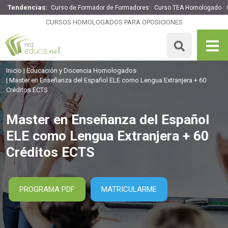
Tendencias:
Curso de Formador de Formadores
Curso TEA Homologado
Master en Enseñanza del Español ELE como Lengua
Extranjera + 60 Créditos ECTS
CURSOS HOMOLOGADOS PARA OPOSICIONES
2295€
1836€
1500 H
60 ECTS
MATRICULARME
Inicio
Educación y Docencia Homologados
Master en Enseñanza del Español ELE como Lengua Extranjera + 60
Créditos ECTS
Master en Enseñanza del Español
ELE como Lengua Extranjera + 60
Créditos ECTS
PROGRAMA PDF
MATRICULARME