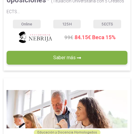
oposiciones*
(Titulación Universitaria con 5 Créditos
ECTS...
Online
125
H
5
ECTS
84.15€ Beca 15%
99€
Saber más
Educación y Docencia Homologados