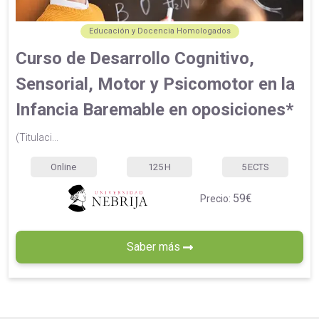
Educación y Docencia Homologados
Curso de Desarrollo Cognitivo,
Sensorial, Motor y Psicomotor en la
Infancia Baremable en oposiciones*
(Titulaci...
Online
125
H
5
ECTS
59€
Precio:
Saber más