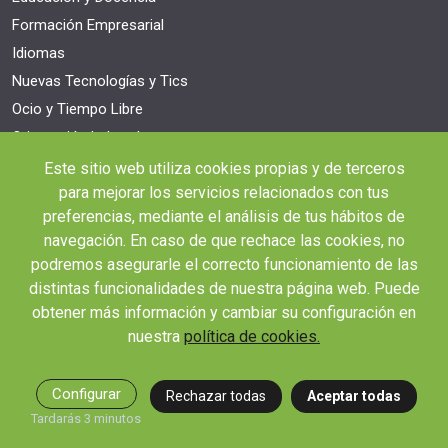
Formación Empresarial
Idiomas
Nuevas Tecnologías y Tics
Ocio y Tiempo Libre
Orientación Laboral
Responsabilidad Social e Intervención
Este sitio web utiliza cookies propias y de terceros
para mejorar los servicios relacionados con tus
Salud y Actividad Física
preferencias, mediante el análisis de tus hábitos de
OTROS ENLACES IMPORTANTES
navegación. En caso de que rechace las cookies, no
Blog
podremos asegurarle el correcto funcionamiento de las
distintas funcionalidades de nuestra página web. Puede
Webinars y podcast
obtener más información y cambiar su configuración en
Revista Innovación Educativa
nuestra
política de cookies.
Contexto Educativo
Desistir contrato aquí
Configurar
Rechazar todas
Aceptar todas
Tienes 14 días desde tu matriculación para cancelar sin coste y recibir el
Tardarás 3 minutos
reembolso completo.