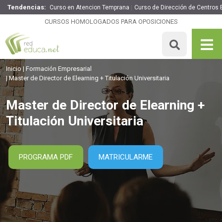
Tendencias:
Curso en Atencion Temprana
Curso de Dirección de Centros 
Master de Director de Elearning + Titulación Universitaria
CURSOS HOMOLOGADOS PARA OPOSICIONES
1895€
1516€
1500 H
5 ECTS
MATRICULARME
Inicio
Formación Empresarial
Master de Director de Elearning + Titulación Universitaria
Master de Director de Elearning +
Titulación Universitaria
PROGRAMA PDF
MATRICULARME