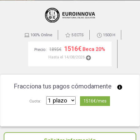
100% Online
5 ECTS
1500 H
1516€
Beca 20%
1895€
Precio:
Hasta el 14/08/2026
Fracciona tus pagos cómodamente
1516€/mes
Cuota: