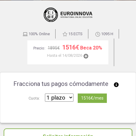
100% Online
15 ECTS
1095 H
1516€
Beca 20%
1895€
Precio:
Hasta el 14/08/2026
Fracciona tus pagos cómodamente
1516€/mes
Cuota: