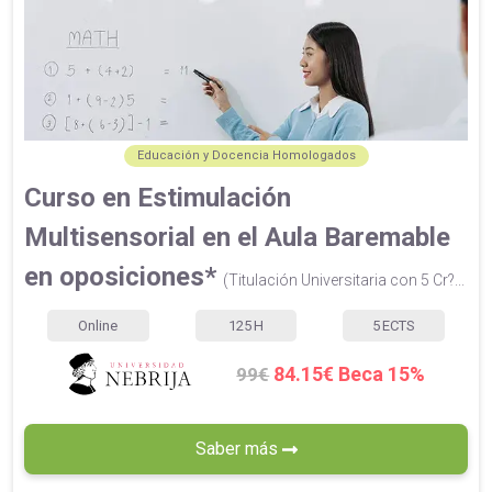
Educación y Docencia Homologados
Curso en Estimulación
Multisensorial en el Aula Baremable
en oposiciones*
(Titulación Universitaria con 5 Cr?...
Online
125
H
5
ECTS
84.15€ Beca 15%
99€
Saber más