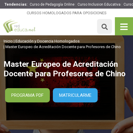
Tendencias:
Curso de Pedagogía Online
Curso Inclusion Educativa
Curso
Master Europeo de Acreditación Docente para Profesores
de Chino
CURSOS HOMOLOGADOS PARA OPOSICIONES
1895€
1516€
1095 H
15 ECTS
MATRICULARME
Inicio
Educación y Docencia Homologados
Master Europeo de Acreditación Docente para Profesores de Chino
Master Europeo de Acreditación
Docente para Profesores de Chino
PROGRAMA PDF
MATRICULARME