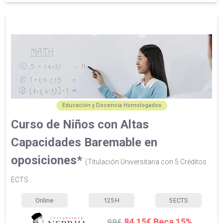
Educación y Docencia Homologados
Curso de Niños con Altas
Capacidades Baremable en
oposiciones*
(Titulación Universitaria con 5 Créditos
ECTS...
Online
125
H
5
ECTS
84.15€ Beca 15%
99€