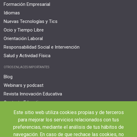
Formación Empresarial
Idiomas
Nuevas Tecnologías y Tics
Ocio y Tiempo Libre
Orientación Laboral
Responsabilidad Social e Intervención
Salud y Actividad Física
OTROS ENLACES IMPORTANTES
Blog
Webinars y podcast
Revista Innovación Educativa
Contexto Educativo
Este sitio web utiliza cookies propias y de terceros
Desistir contrato aquí
para mejorar los servicios relacionados con tus
Tienes 14 días desde tu matriculación para cancelar sin coste y recibir el
reembolso completo.
preferencias, mediante el análisis de tus hábitos de
navegación. En caso de que rechace las cookies, no