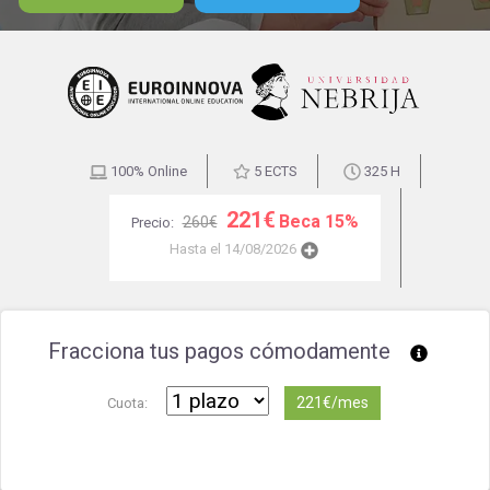
100% Online
5 ECTS
325 H
221€
Beca 15%
260€
Precio:
Hasta el 14/08/2026
Fracciona tus pagos cómodamente
221€/mes
Cuota: