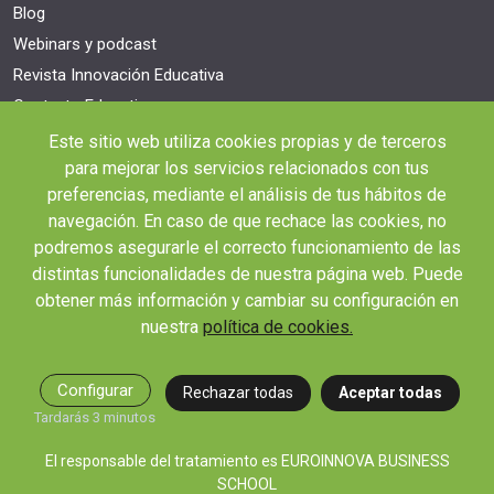
Blog
Webinars y podcast
Revista Innovación Educativa
Contexto Educativo
Este sitio web utiliza cookies propias y de terceros
Desistir contrato aquí
para mejorar los servicios relacionados con tus
Tienes 14 días desde tu matriculación para cancelar sin coste y recibir el
reembolso completo.
preferencias, mediante el análisis de tus hábitos de
navegación. En caso de que rechace las cookies, no
podremos asegurarle el correcto funcionamiento de las
distintas funcionalidades de nuestra página web. Puede
obtener más información y cambiar su configuración en
nuestra
política de cookies.
© 2026 RED EDUCA
Configurar
Rechazar todas
Aceptar todas
Tardarás 3 minutos
El responsable del tratamiento es EUROINNOVA BUSINESS
|
|
|
SCHOOL
Aviso Legal
Condiciones de Matriculación
Política de Privacidad
Política de