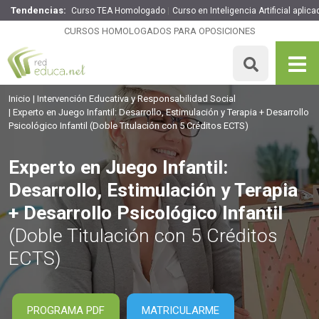
Tendencias:
Curso TEA Homologado
Curso en Inteligencia Artificial aplic
Experto en Juego Infantil: Desarrollo, Estimulación y
Terapia + Desarrollo Psicológico Infantil
CURSOS HOMOLOGADOS PARA OPOSICIONES
260€
221€
325 H
5 ECTS
MATRICULARME
Inicio
Intervención Educativa y Responsabilidad Social
Experto en Juego Infantil: Desarrollo, Estimulación y Terapia + Desarrollo
Psicológico Infantil
(Doble Titulación con 5 Créditos ECTS)
Experto en Juego Infantil:
Desarrollo, Estimulación y Terapia
+ Desarrollo Psicológico Infantil
(Doble Titulación con 5 Créditos
ECTS)
PROGRAMA PDF
MATRICULARME