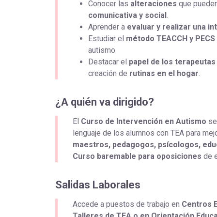
Conocer las
alteraciones
que pueden 
comunicativa y social
.
Aprender a
evaluar y realizar una i
Estudiar el
método TEACCH y PECS
autismo.
Destacar el
papel de los terapeutas
creación de
rutinas en el hogar
.
¿A quién va dirigido?
El
Curso de Intervención en Autismo
se
lenguaje de los alumnos con TEA para mej
maestros, pedagogos, psícologos, edu
Curso baremable para oposiciones
de 
Salidas Laborales
Accede a puestos de trabajo en
Centros E
Talleres de TEA o en Orientación Educa