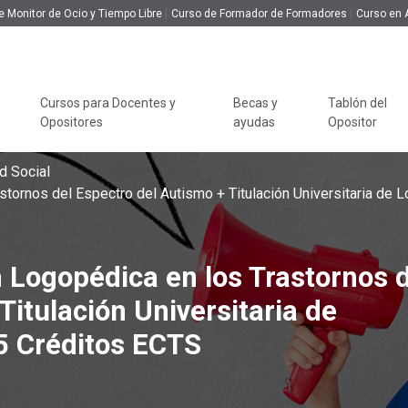
e Monitor de Ocio y Tiempo Libre
Curso de Formador de Formadores
Curso en 
a en los Trastornos del Espectro del Autismo +
edia Escolar con 5 Créditos ECTS
Cursos bareables
360€
306€
line
305 H
5 ECTS
Cursos para Docentes y
Becas y
Tablón del
Opositores
ayudas
Opositor
CONOCE RED EDUCA
CUERPO DE MAESTROS
PROFESORADO
TIPO DE PROGRAMA
Webinars 
d Social
stornos del Espectro del Autismo + Titulación Universitaria de 
¿Quiénes somos?
Oposiciones Maestros
Oposiciones
Packs Formativos
Revista I
Profesorado
Educativa
Responsabilidad Social
Temario Especialidades
Cursos Universitarios
Maestros
Temario Especialidades
Concurso 
Opiniones de Red Educa
Cursos Universitarios
 Logopédica en los Trastornos 
Profesorado
Recursos Especialidades
con Doble Titulación
Contexto 
Preguntas Frecuentes
Maestros
Recursos Especialidades
Titulación Universitaria de
Cursos Profesionales
Claustro
Profesorado
5 Créditos ECTS
Cursos para
Cursos con Doble
Modelo Académico
Docentes y
Titulación
Opositores
Masters con Titulació