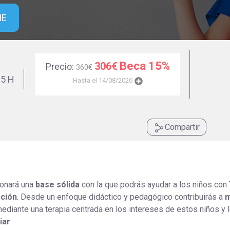
Universitaria
Ver Cursos
ME
Masteres Educación
Cursos Formación
Profesorado
Beca 15%
306€
Precio:
360€
Másteres Oficiales
5 H
Hasta el 14/08/2026
Masters Profesional
Cursos para oposicio
Compartir
ionará una
base sólida
con la que podrás ayudar a los niños con
ación
. Desde un enfoque didáctico y pedagógico contribuirás a
m
ediante una terapia centrada en los intereses de estos niños y 
iar
.