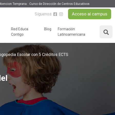
Atencion Temprana
Curso de Dirección de Centros Educativos
Acceso al campus
Síguenos:
MATRICULARME
Red Educa
Blog
Formación
Contigo
Latinoamericana
ÁREAS DE FORMACIÓN
y podcast
Logopedia Escolar con 5 Créditos ECTS
Desarrollo Personal y
nnovación
Liderazgo
Educación y Docencia
Educando
del
Formación Empresarial
Educativo
Idiomas
Nuevas Tecnologías y
Tics
n
Ocio y Tiempo Libre