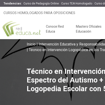
Tendencias:
Curso de Pedagogía Online
Curso TEA Homologado
Curso d
Técnico en Intervención Logopédic
CURSOS HOMOLOGADOS PARA OPOSICIONES
Titulación Universitaria de Logop
100% On
Conoce Red
Masters Oficiales
Educa
Educación
Inicio
Intervención Educativa y Responsabilida
Técnico en Intervención Logopédica en los Tra
Técnico en Intervención
Espectro del Autismo + 
Logopedia Escolar con 
Claves del éxito
Oposiciones de