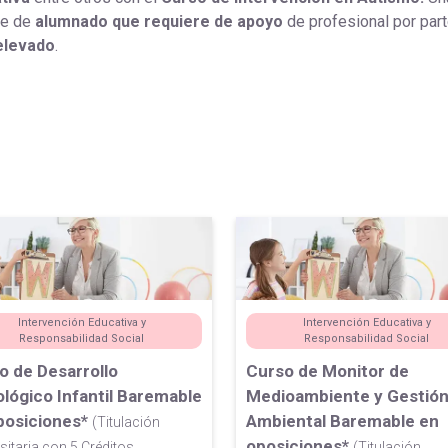
aje de
alumnado que requiere de apoyo
de profesional por par
elevado
.
Intervención Educativa y
Intervención Educativa y
Responsabilidad Social
Responsabilidad Social
o de Desarrollo
Curso de Monitor de
ológico Infantil Baremable
Medioambiente y Gestió
posiciones*
Ambiental Baremable en
(Titulación
oposiciones*
sitaria con 5 Créditos ...
(Titulación