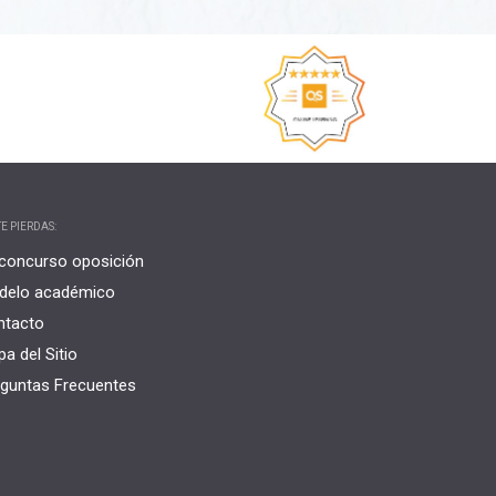
E PIERDAS:
concurso oposición
delo académico
ntacto
a del Sitio
guntas Frecuentes