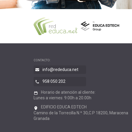
CONTACTO:
info@rededuca.net
958 050 202
Horario de atención al cliente:
Lunes a viernes: 9.00h a 20.00h
EDIFICIO EDUCA EDTECH
Camino de la Torrecilla N.º 30,C.P 18200, Maracena
Granada