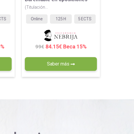
(Titulación...
CTS
Online
125
H
5
ECTS
5%
84.15€ Beca 15%
99€
Saber más