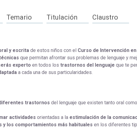
Temario
Titulación
Claustro
ral y escrita
de estos niños con el
Curso de Intervención en
técnicas
que permitan afrontar sus problemas de lenguaje y mej
serás experto
en todos los
trastornos del lenguaje
que te per
daptada
a cada una de sus particularidades.
 diferentes trastornos
del lenguaje que existen tanto oral com
mar actividades
orientadas a la
estimulación de la comunicac
es y los comportamientos más habituales
en los diferentes ti