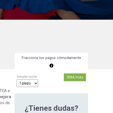
Orientación Laboral
Responsabilidad Social e
Intervención
Salud y Actividad Física
es
nes
Fracciona tus pagos cómodamente
Simular cuota:
306€/mes
 TEA a
ejora
los de
¿Tienes dudas?