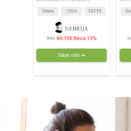
Online
125
H
5
ECTS
On
84.15€ Beca 15%
99€
1
Saber más