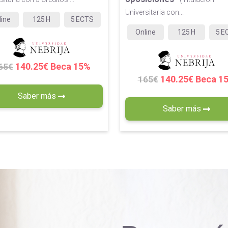
Universitaria con...
line
125
H
5
ECTS
Online
125
H
5
E
140.25€ Beca 15%
65€
140.25€ Beca 1
165€
Saber más
Saber más