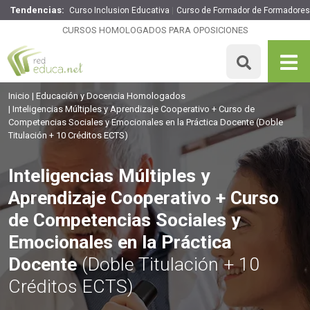
Tendencias:
Curso Inclusion Educativa
Curso de Formador de Formadores
Inteligencias Múltiples y Aprendizaje Cooperativo + Curso
de Competencias Sociales y Emocionales en la Práctica
CURSOS HOMOLOGADOS PARA OPOSICIONES
Docente
150€
127.5€
250 H
10 ECTS
MATRICULARME
Inicio
Educación y Docencia Homologados
Inteligencias Múltiples y Aprendizaje Cooperativo + Curso de
Competencias Sociales y Emocionales en la Práctica Docente
(Doble
Titulación + 10 Créditos ECTS)
Inteligencias Múltiples y
Aprendizaje Cooperativo + Curso
de Competencias Sociales y
Emocionales en la Práctica
Docente
(Doble Titulación + 10
Créditos ECTS)