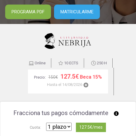
PROGRAMA PDF
MATRICULARME
Online
10 ECTS
250 H
127.5€
Beca 15%
150€
Precio:
Hasta el 14/08/2026
Fracciona tus pagos cómodamente
127.5€/mes
Cuota: