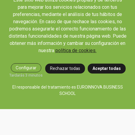
Webinars y podcast
para mejorar los servicios relacionados con tus
Revista Innovación Educativa
preferencias, mediante el análisis de tus hábitos de
Contexto Educativo
navegación. En caso de que rechace las cookies, no
podremos asegurarle el correcto funcionamiento de las
Desistir contrato aquí
distintas funcionalidades de nuestra página web. Puede
Tienes 14 días desde tu matriculación para cancelar sin coste y recibir el
obtener más información y cambiar su configuración en
reembolso completo.
nuestra
política de cookies.
Configurar
Rechazar todas
Aceptar todas
Tardarás 3 minutos
El responsable del tratamiento es EUROINNOVA BUSINESS
SCHOOL
© 2026 RED EDUCA
|
|
|
Aviso Legal
Condiciones de Matriculación
Política de Privacidad
Política de
|
Cookies
Canal de denuncias