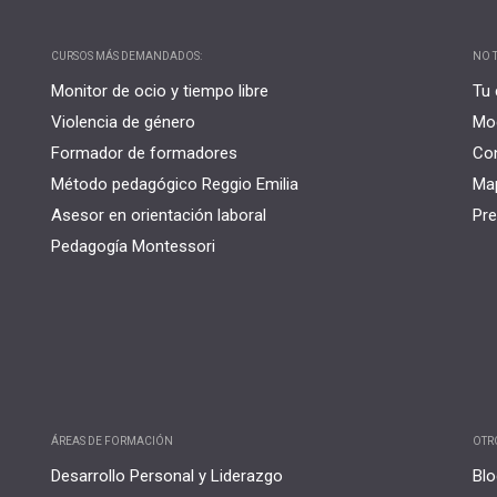
CURSOS MÁS DEMANDADOS:
NO T
Monitor de ocio y tiempo libre
Tu 
Violencia de género
Mo
Formador de formadores
Co
Método pedagógico Reggio Emilia
Map
Asesor en orientación laboral
Pre
Pedagogía Montessori
ÁREAS DE FORMACIÓN
OTR
Desarrollo Personal y Liderazgo
Blo