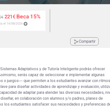
Universitaria
Ver Cursos
Masteres Educación
Beca 15%
221€
0€
Cursos Formación
ta el 14/08/2026
Profesorado
Másteres Oficiales
Compartir
Masters Profesional
Cursos para oposicio
 Sistemas Adaptativos y de Tutoría Inteligente podrás ofrecer
Asimismo, serás capaz de seleccionar e implementar algunas
s o juegos― que permiten a los estudiantes avanzar con ritmo
clave para diseñar actividades de aprendizaje y evaluación, utili
 capacidad de adaptar para atender las diversas necesidades, niv
diseñar, en colaboración con alumnos y/o padres, planes de
os los estudiantes satisfacer sus necesidades y preferencias d