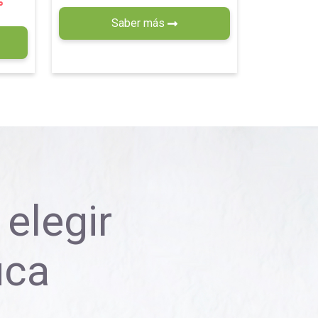
%
Saber más
elegir
uca