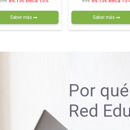
84.15€ Beca 15%
84.15€ Beca 15
99€
99€
Saber más
Saber más
Por qué 
Red Ed