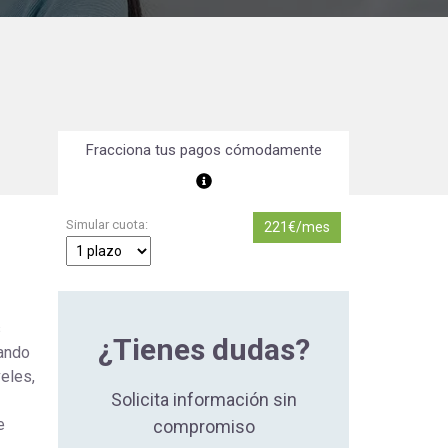
Orientación Laboral
Responsabilidad Social e
Intervención
Salud y Actividad Física
Fracciona tus pagos cómodamente
es
nes
Simular cuota:
221€/mes
s
¿Tienes dudas?
zando
eles,
Solicita información sin
e
compromiso