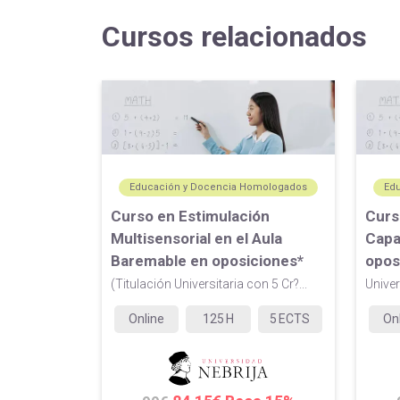
Cursos relacionados
Educación y Docencia Homologados
Ed
Curso en Estimulación
Curs
Multisensorial en el Aula
Capa
Baremable en oposiciones*
opos
(Titulación Universitaria con 5 Cr?...
Univer
Online
125
H
5
ECTS
On