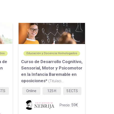
dos
Educación y Docencia Homologados
a de
Curso de Desarrollo Cognitivo,
en
Sensorial, Motor y Psicomotor
en la Infancia Baremable en
oposiciones*
(Titulaci...
CTS
Online
125
H
5
ECTS
59€
Precio: