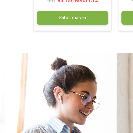
84.15€ Beca 15%
99€
Saber más