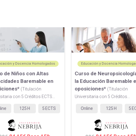
ucación y Docencia Homologados
Educación y Docencia Homologa
o de Niños con Altas
Curso de Neuropsicologí
cidades Baremable en
la Educación Baremable 
iciones*
oposiciones*
(Titulación
(Titulación
sitaria con 5 Créditos ECTS...
Universitaria con 5 Créditos...
line
125
H
5
ECTS
Online
125
H
5
E