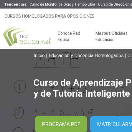
Tendencias:
Curso de Monitor de Ocio y Tiempo Libre
Curso de Dirección 
Curso de Aprendizaje Personalizad
CURSOS HOMOLOGADOS PARA OPOSICIONES
Online
200 H
Conoce Red
Masters Oficiales
Educa
Educación
Inicio
Educación y Docencia Homologados
Cu
Curso de Aprendizaje P
y de Tutoría Inteligente
Claves del éxito
PROGRAMA PDF
MATRICULAR
Oposiciones de