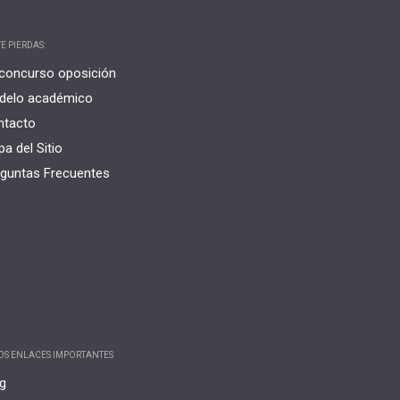
E PIERDAS:
concurso oposición
delo académico
ntacto
a del Sitio
guntas Frecuentes
OS ENLACES IMPORTANTES
g