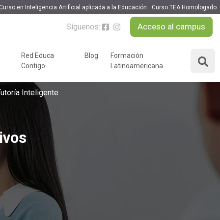
Curso en Inteligencia Artificial aplicada a la Educación
Curso TEA Homologado
Acceso al campus
Síguenos:
MATRICULARME
Red Educa
Blog
Formación
Contigo
Latinoamericana
ÁREAS DE FORMACIÓN
y podcast
toría Inteligente
Desarrollo Personal y
nnovación
Liderazgo
ivos
Educación y Docencia
Educando
Formación Empresarial
Educativo
Idiomas
Nuevas Tecnologías y
Tics
n
Ocio y Tiempo Libre