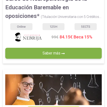
Educación Baremable en
oposiciones*
(Titulación Universitaria con 5 Créditos...
Online
125
H
5
ECTS
84.15€ Beca 15%
99€
Saber más