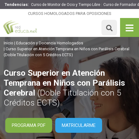
Tendencias:
Curso de Monitor de Ocio y Tiempo Libre
Curso de Formador 
Curso Superior en Atención Temprana en Niños con
Parálisis Cerebral
CURSOS HOMOLOGADOS PARA OPOSICIONES
460€
391€
400 H
5 ECTS
MATRICULARME
Inicio
Educación y Docencia Homologados
Curso Superior en Atención Temprana en Niños con Parálisis Cerebral
(Doble Titulación con 5 Créditos ECTS)
Curso Superior en Atención
Temprana en Niños con Parálisis
Cerebral
(Doble Titulación con 5
Créditos ECTS)
PROGRAMA PDF
MATRICULARME