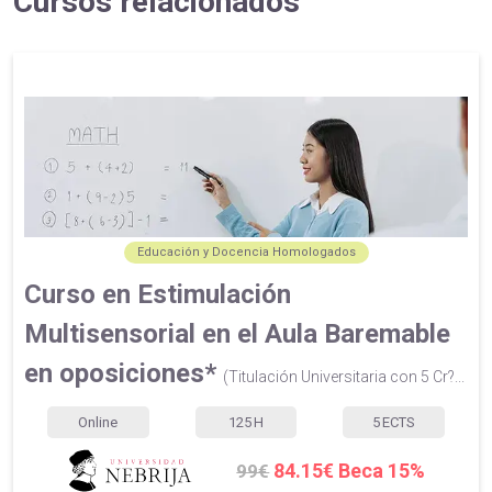
Cursos relacionados
Educación y Docencia Homologados
Curso en Estimulación
Multisensorial en el Aula Baremable
en oposiciones*
(Titulación Universitaria con 5 Cr?...
Online
125
H
5
ECTS
84.15€ Beca 15%
99€