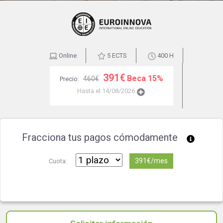
Online
5 ECTS
400 H
391€
Beca 15%
460€
Precio:
Hasta el 14/08/2026
Fracciona tus pagos cómodamente
391€/mes
Cuota: