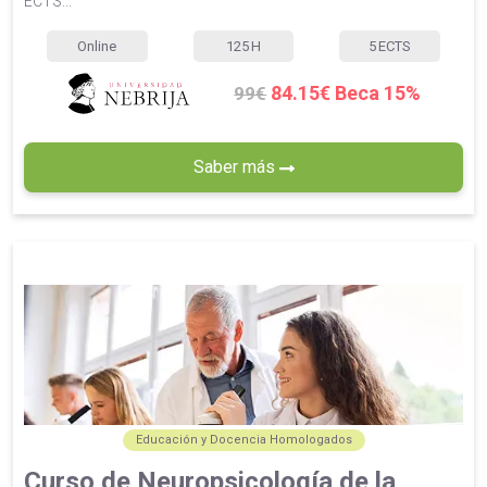
ECTS...
Online
125
H
5
ECTS
84.15€ Beca 15%
99€
Saber más
Educación y Docencia Homologados
Curso de Neuropsicología de la