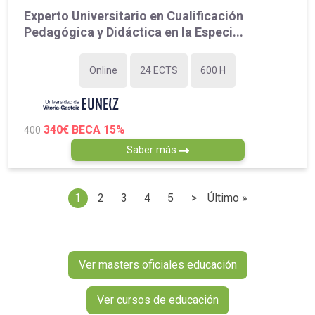
Experto Universitario en Cualificación
Pedagógica y Didáctica en la Especi...
Online
24 ECTS
600 H
340€
BECA 15%
400
Saber más
1
2
3
4
5
>
Último »
Página actual
Page
Page
Page
Page
Siguiente página
Última página
Ver masters oficiales educación
Ver cursos de educación