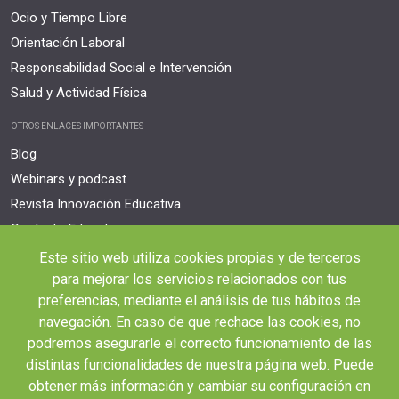
Ocio y Tiempo Libre
Orientación Laboral
Responsabilidad Social e Intervención
Salud y Actividad Física
OTROS ENLACES IMPORTANTES
Blog
Webinars y podcast
Revista Innovación Educativa
Contexto Educativo
Este sitio web utiliza cookies propias y de terceros
Desistir contrato aquí
para mejorar los servicios relacionados con tus
Tienes 14 días desde tu matriculación para cancelar sin coste y recibir el
reembolso completo.
preferencias, mediante el análisis de tus hábitos de
navegación. En caso de que rechace las cookies, no
podremos asegurarle el correcto funcionamiento de las
distintas funcionalidades de nuestra página web. Puede
obtener más información y cambiar su configuración en