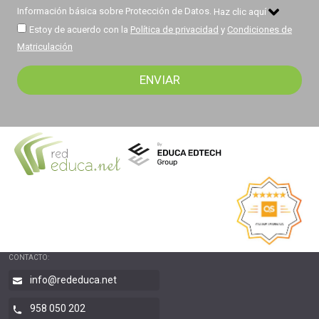
Información básica sobre Protección de Datos.
Haz clic aquí
Estoy de acuerdo con la
Política de privacidad
y
Condiciones de
Matriculación
CONTACTO:
info@rededuca.net
958 050 202