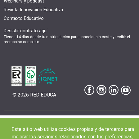
Webinars y podcast
Revista Innovación Educativa
Contexto Educativo
Desistir contrato aquí
Tienes 14 días desde tu matriculación para cancelar sin coste y recibir el
reembolso completo.
© 2026 RED EDUCA
|
|
|
Aviso Legal
Condiciones de Matriculación
Política de Privacidad
Política de
Este sitio web utiliza cookies propias y de terceros para
|
Cookies
Canal de denuncias
mejorar los servicios relacionados con tus preferencias,