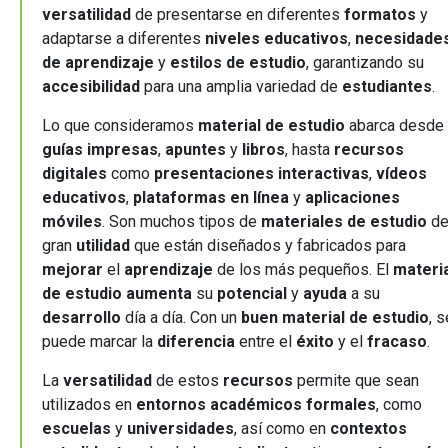
versatilidad
de presentarse en diferentes
formatos
y
adaptarse a diferentes
niveles educativos
,
necesidade
de aprendizaje
y
estilos de estudio
, garantizando su
accesibilidad
para una amplia variedad de
estudiantes
.
Lo que consideramos
material de estudio
abarca desde
guías impresas
,
apuntes
y
libros
, hasta
recursos
digitales
como
presentaciones interactivas
,
vídeos
educativos
,
plataformas en línea
y
aplicaciones
móviles
. Son muchos tipos de
materiales de estudio
d
gran
utilidad
que están diseñados y fabricados para
mejorar
el
aprendizaje
de los más pequeños. El
materi
de estudio
aumenta
su
potencial
y
ayuda
a su
desarrollo
día a día. Con un
buen material de estudio
, s
puede marcar la
diferencia
entre el
éxito
y el
fracaso
.
La
versatilidad
de estos
recursos
permite que sean
utilizados en
entornos académicos formales
, como
escuelas
y
universidades
, así como en
contextos