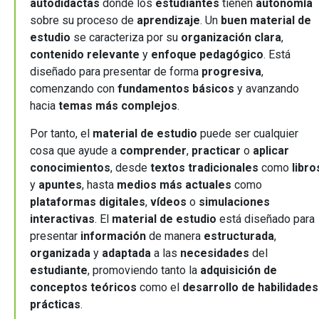
autodidactas
donde los
estudiantes
tienen
autonomía
sobre su proceso de
aprendizaje
. Un
buen material de
estudio
se caracteriza por su
organización clara
,
contenido relevante
y
enfoque pedagógico
. Está
diseñado para presentar de forma
progresiva
,
comenzando con
fundamentos básicos
y avanzando
hacia
temas más complejos
.
Por tanto, el
material de estudio
puede ser cualquier
cosa que ayude a
comprender
,
practicar
o
aplicar
conocimientos
, desde
textos tradicionales
como
libro
y
apuntes
, hasta
medios más actuales
como
plataformas digitales
,
vídeos
o
simulaciones
interactivas
. El
material de estudio
está diseñado para
presentar
información
de manera
estructurada
,
organizada
y
adaptada
a las
necesidades
del
estudiante
, promoviendo tanto la
adquisición de
conceptos teóricos
como el
desarrollo de habilidades
prácticas
.