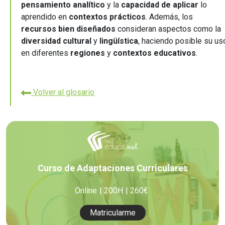
pensamiento analítico
y la
capacidad de aplicar
lo
aprendido en
contextos prácticos
. Además, los
recursos bien diseñados
consideran aspectos como la
diversidad cultural
y
lingüística
, haciendo posible su us
en diferentes
regiones
y
contextos educativos
.
Volver al glosario
Curso de Adaptaciones Curriculares
Online
200H
260€
Matricularme