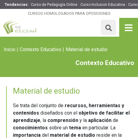
Tendencias:
Curso de Pedagogía Online
Curso Inclusion Educativa
Curso
CURSOS HOMOLOGADOS PARA OPOSICIONES
Inicio
Contexto Educativo
Material de estudio
Contexto Educativo
Material de estudio
Se trata del conjunto de
recursos, herramientas y
contenidos
diseñados con el
objetivo de facilitar el
aprendizaje
, la
comprensión
y la
aplicación
de
conocimientos
sobre un
tema
en particular. La
importancia
del
material de estudio
reside en la