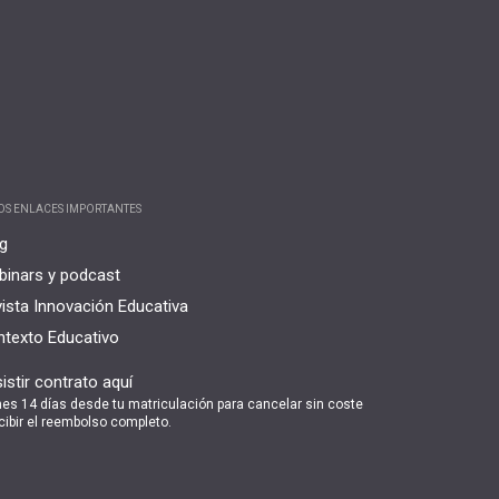
OS ENLACES IMPORTANTES
g
inars y podcast
ista Innovación Educativa
texto Educativo
istir contrato aquí
nes 14 días desde tu matriculación para cancelar sin coste
cibir el reembolso completo.