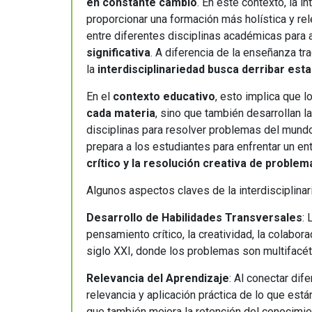
educación
en constante cambio
. En este contexto, la 
proporcionar una formación más holística y rele
entre diferentes disciplinas académicas para 
significativa
. A diferencia de la enseñanza tr
la
interdisciplinariedad busca derribar est
En el
contexto educativo
, esto implica que 
cada materia
, sino que también desarrollan 
disciplinas para resolver problemas del mundo
prepara a los estudiantes para enfrentar un en
crítico y la resolución creativa de problem
Algunos aspectos claves de la interdisciplina
Desarrollo de Habilidades Transversales
: 
pensamiento crítico, la creatividad, la colabor
siglo XXI, donde los problemas son multifacét
Relevancia del Aprendizaje
: Al conectar dif
relevancia y aplicación práctica de lo que es
que también mejora la retención del conocimi