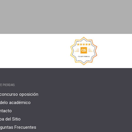
E PIERDAS:
concurso oposición
delo académico
ntacto
a del Sitio
guntas Frecuentes