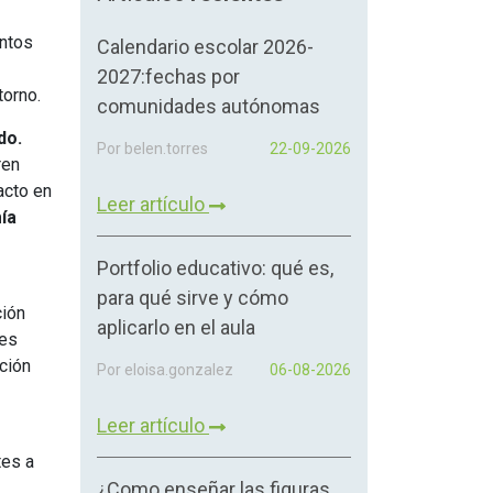
entos
Calendario escolar 2026-
2027:fechas por
torno.
comunidades autónomas
do.
Por belen.torres
22-09-2026
ren
acto en
Leer artículo
ía
Portfolio educativo: qué es,
para qué sirve y cómo
ción
aplicarlo en el aula
nes
ación
Por eloisa.gonzalez
06-08-2026
Leer artículo
tes a
¿Como enseñar las figuras