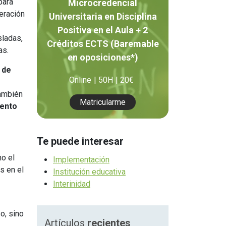
para
Microcredencial
Orientación Laboral
peración
Universitaria en Disciplina
Responsabilidad Social e
Positiva en el Aula + 2
sladas,
Intervención
Créditos ECTS (Baremable
as.
Salud y Actividad Física
en oposiciones*)
 de
Online
50H
20€
es
también
Matricularme
nes
iento
Te puede interesar
mo el
Implementación
s en el
Institución educativa
Interinidad
o, sino
Artículos
recientes