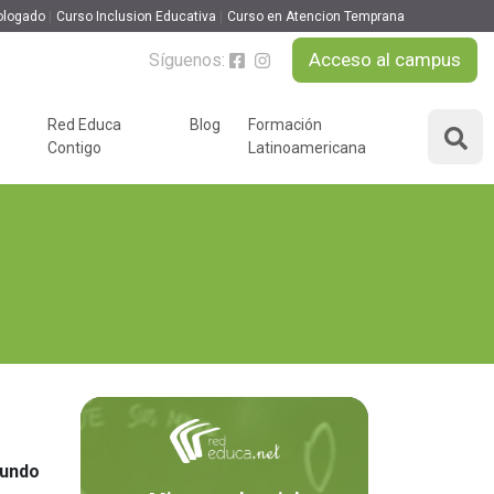
ologado
Curso Inclusion Educativa
Curso en Atencion Temprana
Acceso al campus
Síguenos:
Red Educa
Blog
Formación
Contigo
Latinoamericana
ÁREAS DE FORMACIÓN
y podcast
Desarrollo Personal y
nnovación
Liderazgo
Educación y Docencia
Educando
Formación Empresarial
Educativo
Idiomas
Nuevas Tecnologías y
Tics
mundo
n
Ocio y Tiempo Libre