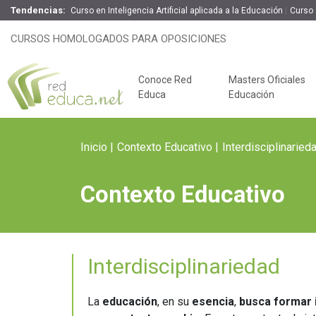
Tendencias:
Curso en Inteligencia Artificial aplicada a la Educación
Curso 
CURSOS HOMOLOGADOS PARA OPOSICIONES
Conoce Red
Masters Oficiales
Educa
Educación
Inicio
Contexto Educativo
Interdisciplinaried
Contexto Educativo
Interdisciplinariedad
Claves del éxito
Oposiciones de
La
educación
, en su
esencia
,
busca formar 