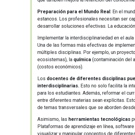
Preparación para el Mundo Real
: En el mun
estancos. Los profesionales necesitan ser cap
desarrollar soluciones efectivas. La educación 
Implementar la interdisciplinariedad en el aula
Una de las formas más efectivas de implementa
múltiples disciplinas. Por ejemplo, un proyect
ecosistemas), la
química
(contaminación del ai
(costos económicos).
Los
docentes de diferentes disciplinas pu
interdisciplinarias.
Esto no solo facilita la i
para los estudiantes. Además, reformar el curr
entre diferentes materias sean explícitas. Est
de temas transversales que se aborden desde 
Asimismo, las
herramientas tecnológicas
p
Plataformas de aprendizaje en línea, software
visualizar y manipular conceptos de diferente