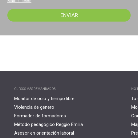
Matriculación
CURSOS MÁS DEMANDADOS:
NO T
Monitor de ocio y tiempo libre
Tu 
Violencia de género
Mo
Formador de formadores
Co
Método pedagógico Reggio Emilia
Map
Asesor en orientación laboral
Pre