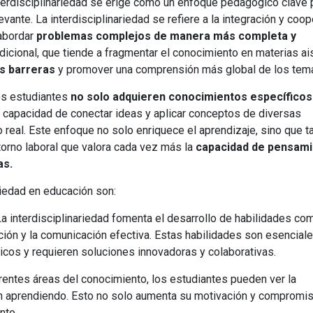
interdisciplinariedad se erige como un enfoque pedagógico clave 
Universitaria
Ver Cursos
vante. La interdisciplinariedad se refiere a la integración y coo
Masteres Educación
abordar
problemas complejos de manera más completa y
adicional, que tiende a fragmentar el conocimiento en materias ai
Cursos Formación
as barreras
y promover una comprensión más global de los tem
Profesorado
Másteres Oficiales
los estudiantes
no solo adquieren conocimientos específicos
la capacidad de conectar ideas y aplicar conceptos de diversas
Masters Profesional
 real. Este enfoque no solo enriquece el aprendizaje, sino que 
Cursos para oposicio
torno laboral que valora cada vez más la
capacidad de pensam
as.
riedad en educación son:
La interdisciplinariedad fomenta el desarrollo de habilidades co
ación y la comunicación efectiva. Estas habilidades son esenciale
icos y requieren soluciones innovadoras y colaborativas.
erentes áreas del conocimiento, los estudiantes pueden ver la
tán aprendiendo. Esto no solo aumenta su motivación y compromis
ento.