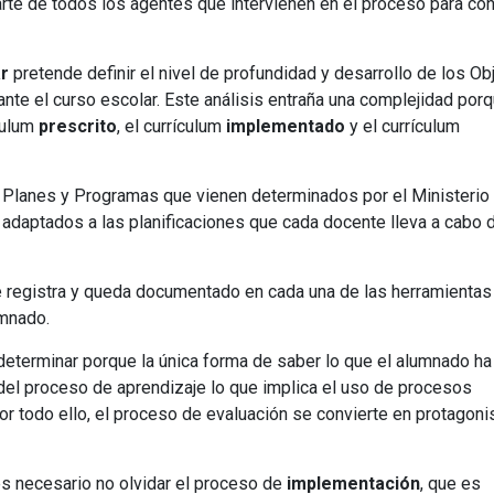
rte de todos los agentes que intervienen en el proceso para co
Universitaria
Ver Cursos
Masteres Educación
ar
pretende definir el nivel de profundidad y desarrollo de los Ob
Cursos Formación
nte el curso escolar. Este análisis entraña una complejidad por
Profesorado
culum
prescrito
, el currículum
implementado
y el currículum
Másteres Oficiales
Masters Profesional
s Planes y Programas que vienen determinados por el Ministerio
adaptados a las planificaciones que cada docente lleva a cabo 
Cursos para oposicio
 registra y queda documentado en cada una de las herramientas
umnado.
 determinar porque la única forma de saber lo que el alumnado ha
 del proceso de aprendizaje lo que implica el uso de procesos
or todo ello, el proceso de evaluación se convierte en protagoni
es necesario no olvidar el proceso de
implementación
, que es