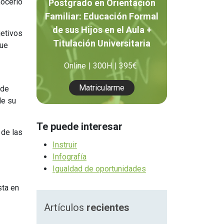
nocerlo
Postgrado en Orientación
Orientación Laboral
Familiar: Educación Formal
Responsabilidad Social e
de sus Hijos en el Aula +
jetivos
Intervención
Titulación Universitaria
que
Salud y Actividad Física
Online
300H
395€
es
Matricularme
 de
de su
nes
Te puede interesar
 de las
Instruir
Infografía
Igualdad de oportunidades
sta en
Artículos
recientes