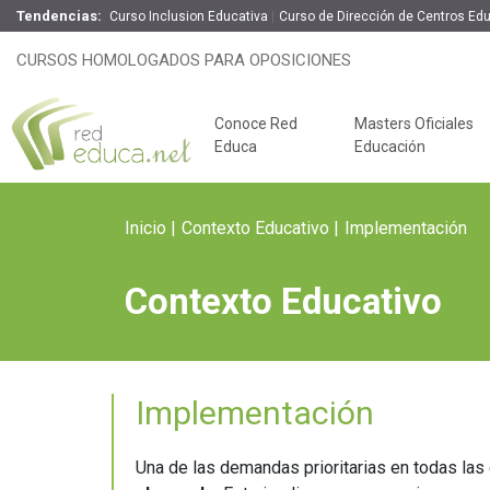
Tendencias:
Curso Inclusion Educativa
Curso de Dirección de Centros Ed
CURSOS HOMOLOGADOS PARA OPOSICIONES
Conoce Red
Masters Oficiales
Educa
Educación
Inicio
Contexto Educativo
Implementación
Contexto Educativo
Implementación
Claves del éxito
Oposiciones de
Una de las demandas prioritarias en todas la