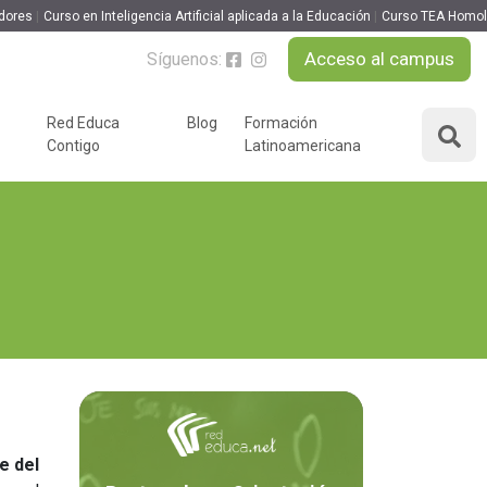
dores
Curso en Inteligencia Artificial aplicada a la Educación
Curso TEA Homo
Acceso al campus
Síguenos:
Red Educa
Blog
Formación
Contigo
Latinoamericana
ÁREAS DE FORMACIÓN
y podcast
Desarrollo Personal y
nnovación
Liderazgo
Educación y Docencia
Educando
Formación Empresarial
Educativo
Idiomas
Nuevas Tecnologías y
Tics
e del
n
Ocio y Tiempo Libre