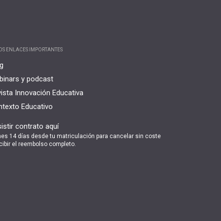
OS ENLACES IMPORTANTES
g
inars y podcast
ista Innovación Educativa
texto Educativo
istir contrato aquí
nes 14 días desde tu matriculación para cancelar sin coste
cibir el reembolso completo.