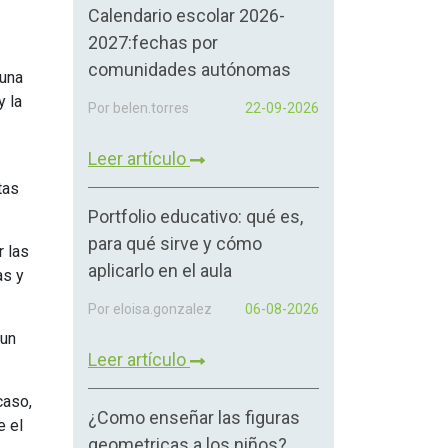
Calendario escolar 2026-
2027:fechas por
comunidades autónomas
 una
y la
Por belen.torres
22-09-2026
Leer artículo
tas
Portfolio educativo: qué es,
para qué sirve y cómo
r las
aplicarlo en el aula
as y
Por eloisa.gonzalez
06-08-2026
 un
Leer artículo
caso,
¿Como enseñar las figuras
e el
geometricas a los niños?