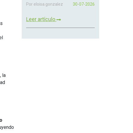
Por eloisa.gonzalez
30-07-2026
Leer artículo
os
el
 la
dad
o
buyendo