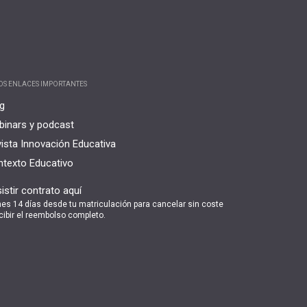
OS ENLACES IMPORTANTES
g
inars y podcast
ista Innovación Educativa
texto Educativo
istir contrato aquí
nes 14 días desde tu matriculación para cancelar sin coste
cibir el reembolso completo.