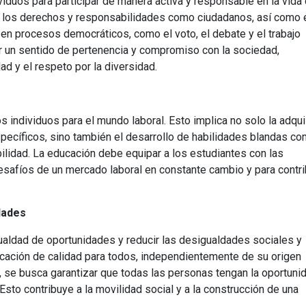
ividuos para participar de manera activa y responsable en la vida 
e los derechos y responsabilidades como ciudadanos, así como 
n en procesos democráticos, como el voto, el debate y el trabajo
ar un sentido de pertenencia y compromiso con la sociedad,
ad y el respeto por la diversidad.
los individuos para el mundo laboral. Esto implica no solo la adqu
ecíficos, sino también el desarrollo de habilidades blandas co
bilidad. La educación debe equipar a los estudiantes con las
safíos de un mercado laboral en constante cambio y para contri
idades
ualdad de oportunidades y reducir las desigualdades sociales y
cación de calidad para todos, independientemente de su origen
 se busca garantizar que todas las personas tengan la oportuni
Esto contribuye a la movilidad social y a la construcción de una