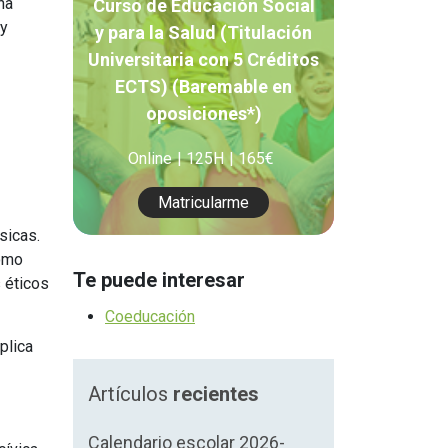
na
Curso de Educación Social
Orientación Laboral
 y
y para la Salud (Titulación
Responsabilidad Social e
Universitaria con 5 Créditos
Intervención
ECTS) (Baremable en
Salud y Actividad Física
oposiciones*)
Online
125H
165€
es
Matricularme
nes
sicas.
como
Te puede interesar
 éticos
Coeducación
plica
Artículos
recientes
Calendario escolar 2026-