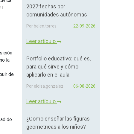
cívica
2027:fechas por
el
comunidades autónomas
Por belen.torres
22-09-2026
Leer artículo
isición
Portfolio educativo: qué es,
mo la
para qué sirve y cómo
buir de
aplicarlo en el aula
Por eloisa.gonzalez
06-08-2026
Leer artículo
¿Como enseñar las figuras
dad de
geometricas a los niños?