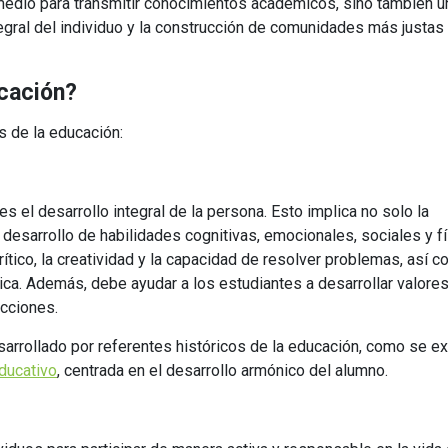
medio para transmitir conocimientos académicos, sino también u
Universitaria
Ver Cursos
egral del individuo y la construcción de comunidades más justas
Masteres Educación
Cursos Formación
ucación?
Profesorado
es de la educación:
Másteres Oficiales
Masters Profesional
Cursos para oposicio
s el desarrollo integral de la persona. Esto implica no solo la
desarrollo de habilidades cognitivas, emocionales, sociales y fí
tico, la creatividad y la capacidad de resolver problemas, así 
ica. Además, debe ayudar a los estudiantes a desarrollar valores
acciones.
arrollado por referentes históricos de la educación, como se ex
ducativo
, centrada en el desarrollo armónico del alumno.