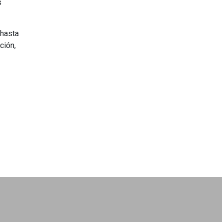
s
hasta
ción,