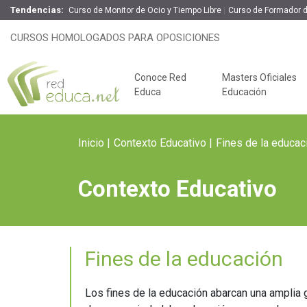
Tendencias:
Curso de Monitor de Ocio y Tiempo Libre
Curso de Formador 
CURSOS HOMOLOGADOS PARA OPOSICIONES
Conoce Red
Masters Oficiales
Educa
Educación
Inicio
Contexto Educativo
Fines de la educac
Contexto Educativo
Fines de la educación
Claves del éxito
Oposiciones de
Los fines de la educación abarcan una amplia 