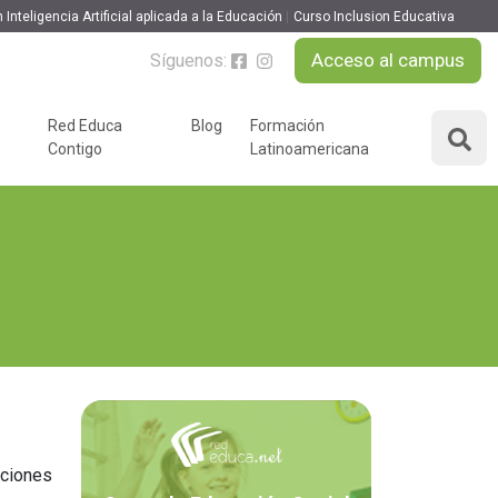
 Inteligencia Artificial aplicada a la Educación
Curso Inclusion Educativa
Acceso al campus
Síguenos:
Red Educa
Blog
Formación
Contigo
Latinoamericana
ÁREAS DE FORMACIÓN
y podcast
Desarrollo Personal y
nnovación
Liderazgo
Educación y Docencia
Educando
Formación Empresarial
Educativo
Idiomas
Nuevas Tecnologías y
Tics
aciones
n
Ocio y Tiempo Libre