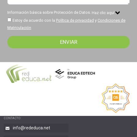
Información básica sobre Protección de Datos.
Haz clic aquí
Estoy de acuerdo con la
Política de privacidad
y
Condiciones de
Matriculación
CONTACTO:
info@rededuca.net