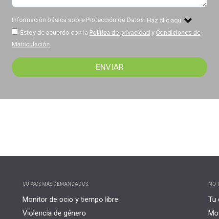
Información básica sobre Protección de Datos.
Haz clic aquí
Estoy de acuerdo con la
Política de privacidad
y
Condiciones de
Matriculación
CURSOS MÁS DEMANDADOS:
NO T
Monitor de ocio y tiempo libre
Tu 
Violencia de género
Mo