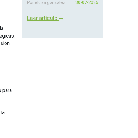
Por eloisa.gonzalez
30-07-2026
Leer artículo
la
tégicas.
isión
o para
 la