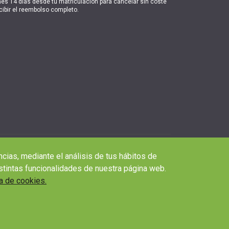
nes 14 días desde tu matriculación para cancelar sin coste
cibir el reembolso completo.
ncias, mediante el análisis de tus hábitos de
stintas funcionalidades de nuestra página web.
ca de cookies.