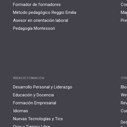
Formador de formadores
Co
Método pedagógico Reggio Emilia
Map
Asesor en orientación laboral
Pre
Pedagogía Montessori
ÁREAS DE FORMACIÓN
OTR
Desarrollo Personal y Liderazgo
Blo
Educación y Docencia
Web
Formación Empresarial
Rev
Idiomas
Con
Nuevas Tecnologías y Tics
Des
Ocio y Tiempo Libre