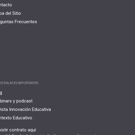
ntacto
a del Sitio
guntas Frecuentes
OS ENLACES IMPORTANTES
g
inars y podcast
ista Innovación Educativa
texto Educativo
istir contrato aquí