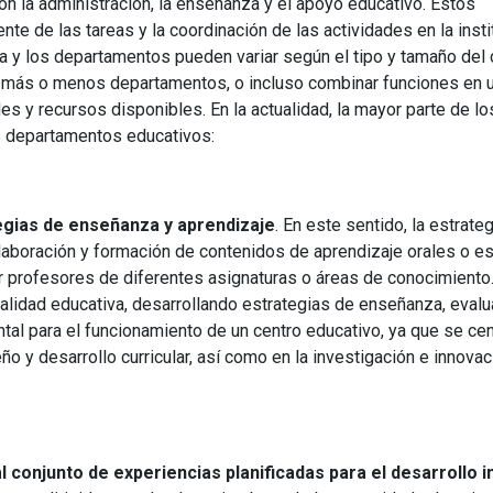
n la administración, la enseñanza y el apoyo educativo. Estos
Universitaria
Ver Cursos
te de las tareas y la coordinación de las actividades en la insti
Masteres Educación
va y los departamentos pueden variar según el tipo y tamaño del 
r más o menos departamentos, o incluso combinar funciones en 
Cursos Formación
y recursos disponibles. En la actualidad, la mayor parte de lo
Profesorado
es departamentos educativos:
Másteres Oficiales
Masters Profesional
Cursos para oposicio
egias de enseñanza y aprendizaje
. En este sentido, la estrateg
elaboración y formación de contenidos de aprendizaje orales o es
 profesores de diferentes asignaturas o áreas de conocimiento
calidad educativa, desarrollando estrategias de enseñanza, evalu
ntal para el funcionamiento de un centro educativo, ya que se ce
o y desarrollo curricular, así como en la investigación e innovac
 conjunto de experiencias planificadas para el desarrollo i