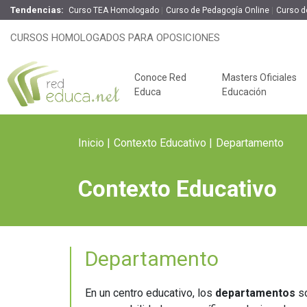
Tendencias:
Curso TEA Homologado
Curso de Pedagogía Online
Curso d
CURSOS HOMOLOGADOS PARA OPOSICIONES
Conoce Red
Masters Oficiales
Educa
Educación
Inicio
Contexto Educativo
Departamento
Contexto Educativo
Departamento
Claves del éxito
Oposiciones de
En un centro educativo, los
departamentos
s