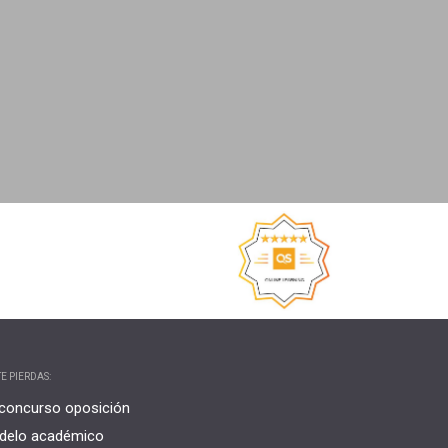
E PIERDAS:
concurso oposición
delo académico