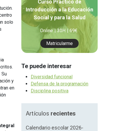
Curso Práctico de
Orientación Laboral
tución.
Introducción a la Educación
centro
Responsabilidad Social e
Social y para la Salud
un solo
Intervención
s
Online
30H
69€
Salud y Actividad Física
Matricularme
es
nes
ia
Te puede interesar
critos.
. Su
Diversidad funcional
ación y
Defensa de la programación
ntran en
Disciplina positiva
ión
Artículos
recientes
ntegral
Calendario escolar 2026-