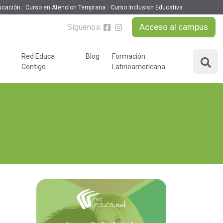
ducación
Curso en Atencion Temprana
Curso Inclusion Educativa
Acceso al campus
Síguenos:
Red Educa
Blog
Formación
Contigo
Latinoamericana
ÁREAS DE FORMACIÓN
y podcast
Desarrollo Personal y
nnovación
Liderazgo
Educación y Docencia
Educando
Formación Empresarial
Educativo
Idiomas
Nuevas Tecnologías y
Tics
n
Ocio y Tiempo Libre