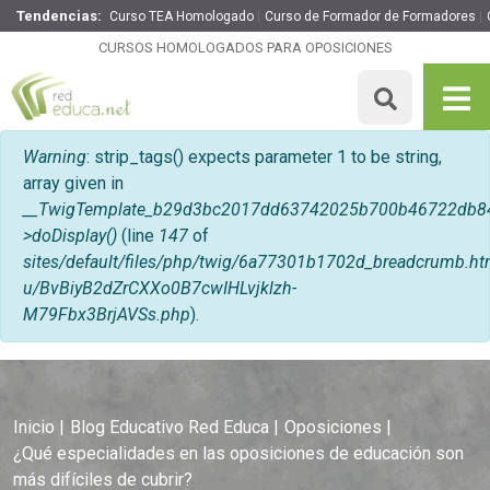
Tendencias:
Curso TEA Homologado
Curso de Formador de Formadores
CURSOS HOMOLOGADOS PARA OPOSICIONES
Mensaje de error
Warning
: strip_tags() expects parameter 1 to be string,
array given in
__TwigTemplate_b29d3bc2017dd63742025b700b46722db8
>doDisplay()
(line
147
of
sites/default/files/php/twig/6a77301b1702d_breadcrumb
u/BvBiyB2dZrCXXo0B7cwIHLvjklzh-
M79Fbx3BrjAVSs.php
).
Inicio
Blog Educativo Red Educa
Oposiciones
¿Qué especialidades en las oposiciones de educación son
más difíciles de cubrir?