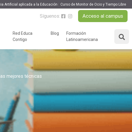
ia Artificial aplicada a la Educación
Curso de Monitor de Ocio y Tiempo Libre
Acceso al campus
Síguenos:
Red Educa
Blog
Formación
Contigo
Latinoamericana
ÁREAS DE FORMACIÓN
y podcast
Desarrollo Personal y
nnovación
Liderazgo
las mejores técnicas
Educación y Docencia
Educando
Formación Empresarial
Educativo
Idiomas
Nuevas Tecnologías y
Tics
n
Ocio y Tiempo Libre