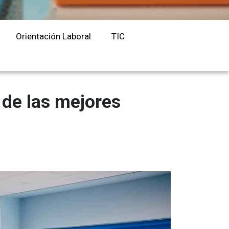
Orientación Laboral
Responsabilidad Social e
Orientación Laboral
TIC
Intervención
Salud y Actividad Física
es
 de las mejores
nes