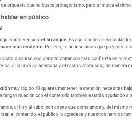
r de orquesta que no busca protagonismo, pero sí marca el ritmo.
 hablar en público
l
quier intervención:
el arranque
. Es aquí donde se acumulan los
e hace más evidente
. Por eso, te aconsejamos que prepares est
uestro discurso nos permite entrar con más confianza en el rest
rvios, el cuerpo se acomoda y el resto vendrá solo, de manera m
exión
muy rápido. Si quieres mantener la atención, necesitas bajar
e tengan relación con el contenido también estarás ayudando a m
jamos, al fin y al cabo, son cosas que dominamos y, del mismo
zan el contenido, el público lo agradece y nuestros nervios tam