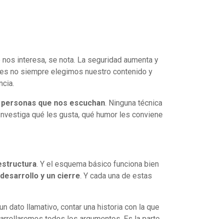
s interesa, se nota. La seguridad aumenta y
nes no siempre elegimos nuestro contenido y
ncia.
s personas que nos escuchan
. Ninguna técnica
 Investiga qué les gusta, qué humor les conviene
estructura
. Y el esquema básico funciona bien
desarrollo y un cierre
. Y cada una de estas
 dato llamativo, contar una historia con la que
arrollaremos todos los argumentos. Es la parte