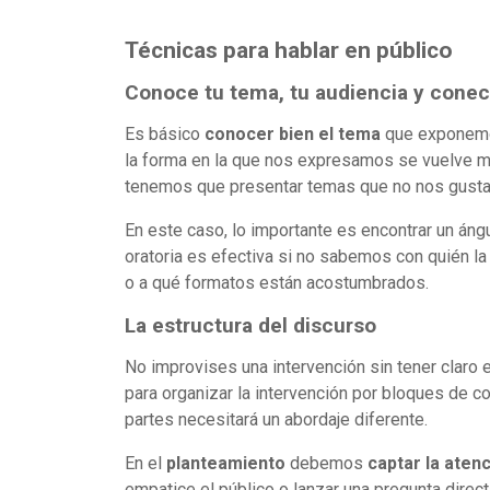
Técnicas para hablar en público
Conoce tu tema, tu audiencia y conec
Es básico
conocer bien el tema
que exponemos
la forma en la que nos expresamos se vuelve m
tenemos que presentar temas que no nos gustan 
En este caso, lo importante es encontrar un áng
oratoria es efectiva si no sabemos con quién l
o a qué formatos están acostumbrados.
La estructura del discurso
No improvises una intervención sin tener claro e
para organizar la intervención por bloques de c
partes necesitará un abordaje diferente.
En el
planteamiento
debemos
captar la aten
empatice el público o lanzar una pregunta direct