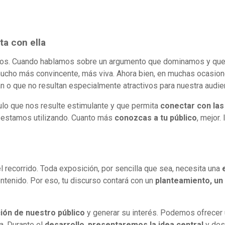
ta con ella
. Cuando hablamos sobre un argumento que dominamos y que no
ucho más convincente, más viva. Ahora bien, en muchas ocasio
o que no resultan especialmente atractivos para nuestra audie
ulo que nos resulte estimulante y que permita
conectar con la
a estamos utilizando. Cuanto más
conozcas a tu público
, mejor.
l recorrido. Toda exposición, por sencilla que sea, necesita una
ontenido. Por eso, tu discurso contará con un
planteamiento, un 
ción de nuestro público
y generar su interés. Podemos ofrecer un
a. Durante el
desarrollo
,
presentaremos la idea central
y des