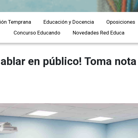
Universitaria
Ver Cursos
Masteres Educación
ión Temprana
Educación y Docencia
Oposiciones
Cursos Formación
Profesorado
Concurso Educando
Novedades Red Educa
Másteres Oficiales
Masters Profesional
ablar en público! Toma nota
Cursos para oposicio