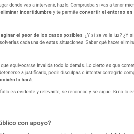
 lugar donde vas a intervenir, hazlo. Comprueba si vas a tener mi
a
eliminar incertidumbre
y te permite
convertir el entorno en 
aginar el peor de los casos posibles
. ¿Y si se va la luz? ¿Y
olverías cada una de estas situaciones. Saber qué hacer elimina
que equivocarse invalida todo lo demás. Lo cierto es que comete
tenerse a justificarlo, pedir disculpas o intentar corregirlo co
ambién lo hará.
 fallo es evidente y relevante, se reconoce y se sigue. Si no lo e
público con apoyo?