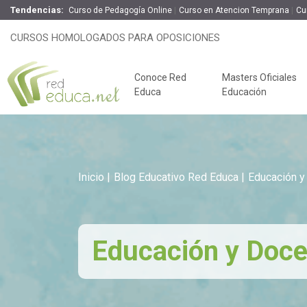
Tendencias:
Curso de Pedagogía Online
Curso en Atencion Temprana
Cu
CURSOS HOMOLOGADOS PARA OPOSICIONES
Conoce Red
Masters Oficiales
Educa
Educación
Inicio
Blog Educativo Red Educa
Educación y
Educación y Doce
Claves del éxito
Oposiciones de