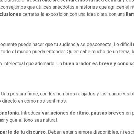
 aconsejamos que utilices anécdotas e historias que agilicen el r
clusiones
cerrarás la exposición con una idea clara, con una
lla
cuente puede hacer que tu audiencia se desconecte. Lo difícil 
todo el mundo pueda entender. Quien sabe mucho de un tema, lo 
o intelectual que adornarlo. Un
buen orador es breve y concis
.
. Una postura firme, con los hombros relajados y las manos visi
to directo en cómo nos sentimos.
monotonía
. Introducir
variaciones de ritmo
,
pausas breves
en p
r y que el tono sea natural.
parte de tu discurso
. Deben estar siempre disponibles, ni e