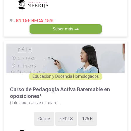
84.15€
BECA 15%
99
Saber más
Educación y Docencia Homologados
Curso de Pedagogía Activa Baremable en
oposiciones*
(Titulación Universitaria +...
Online
5 ECTS
125 H