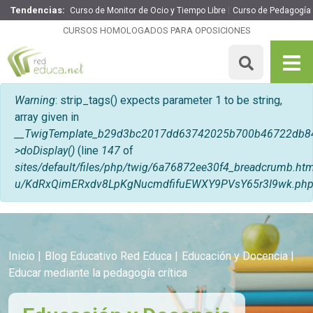
Tendencias:
Curso de Monitor de Ocio y Tiempo Libre
Curso de Pedagogía 
CURSOS HOMOLOGADOS PARA OPOSICIONES
Mensaje de error
Warning
: strip_tags() expects parameter 1 to be string,
array given in
__TwigTemplate_b29d3bc2017dd63742025b700b46722db8
>doDisplay()
(line
147
of
sites/default/files/php/twig/6a76872ee30f4_breadcrumb.
u/KdRxQimERxdv8LpKgNucmdfifuEWXY9PVsY65r3I9wk.ph
Inicio
Blog Educativo Red Educa
Educación y Docencia
Educar mediante la pedagogía crítica