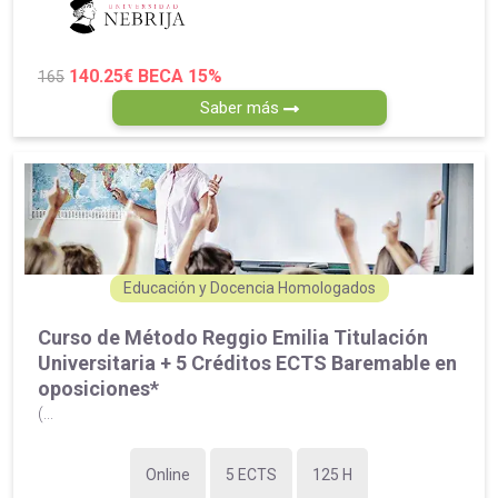
140.25€
BECA 15%
165
Saber más
Educación y Docencia Homologados
Curso de Método Reggio Emilia Titulación
Universitaria + 5 Créditos ECTS Baremable en
oposiciones*
(...
Online
5 ECTS
125 H