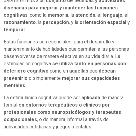
para referirnos a un
conjunto de técnicas y actividades
diseñadas para mejorar y mantener las funciones
cognitivas
, como la
memoria
, la
atención
, el
lenguaje
, el
razonamiento
, la
percepción
, y la
orientación espacial
y
temporal
.
Estas funciones son esenciales, para el desarrollo y
mantenimiento de habilidades que permiten a las personas
desenvolverse de manera efectiva en su vida diaria. La
estimulación cognitiva
se utiliza tanto en personas con
deterioro cognitivo
como en
aquellas
que
desean
prevenirlo
o simplemente
mejorar sus capacidades
mentales
.
La estimulación cognitiva puede ser
aplicada
de manera
formal
en entornos terapéuticos o clínicos por
profesionales como neuropsicólogos y terapeutas
ocupacionales
, o de manera informal a través de
actividades cotidianas y juegos mentales.