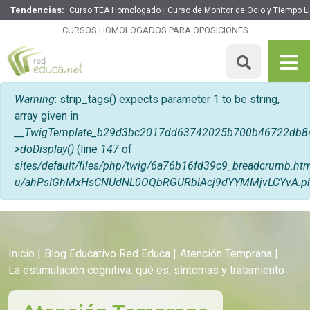
Tendencias:
Curso TEA Homologado
Curso de Monitor de Ocio y Tiempo Li
CURSOS HOMOLOGADOS PARA OPOSICIONES
Mensaje de error
Warning
: strip_tags() expects parameter 1 to be string,
array given in
__TwigTemplate_b29d3bc2017dd63742025b700b46722db8
>doDisplay()
(line
147
of
sites/default/files/php/twig/6a76b16fd39c9_breadcrumb.
u/ahPsIGhMxHsCNUdNL0OQbRGURblAcj9dYYMMjvLCYvA.p
Inicio
Blog Educativo Red Educa
Atención Temprana
La estimulación cognitiva: qué es, síntomas y tratamiento