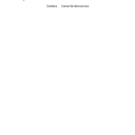
|
Cookies
Canal de denuncias