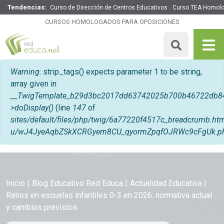
Tendencias:
Curso de Dirección de Centros Educativos
Curso TEA Homol
CURSOS HOMOLOGADOS PARA OPOSICIONES
Mensaje de error
Warning
: strip_tags() expects parameter 1 to be string,
array given in
__TwigTemplate_b29d3bc2017dd63742025b700b46722db8
>doDisplay()
(line
147
of
sites/default/files/php/twig/6a77220f4517c_breadcrumb.
u/wJ4JyeAqbZSkXCRGyem8CU_qyormZpqfOJRWc9cFgUk.p
Inicio
Blog Educativo Red Educa
Actualidad Educativa
Ratios en escuelas infantiles 0-3 en 2026: normativa actual
y cambios previstos